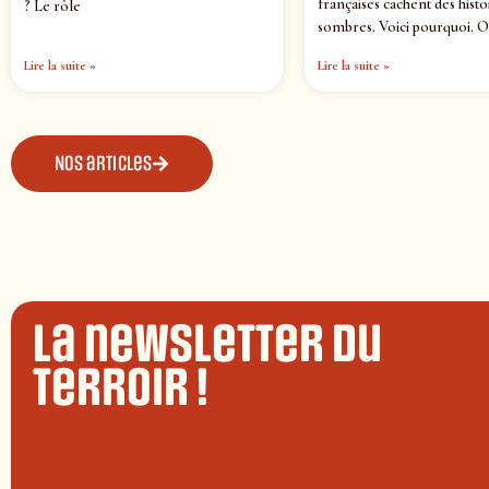
françaises cachent des histo
? Le rôle
sombres. Voici pourquoi. O
Lire la suite »
Lire la suite »
Nos articles
La newsletter du
terroir !