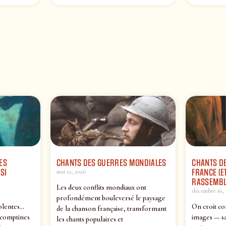
ES
CHANTS DES GUERRES MONDIALES
CHANTS DE
SI
FRANCE (ET
mai 21, 2026
RASSEMBL
Les deux conflits mondiaux ont
décembre 16, 
profondément bouleversé le paysage
olentes…
On croit co
de la chanson française, transformant
 comptines
images — sa
les chants populaires et