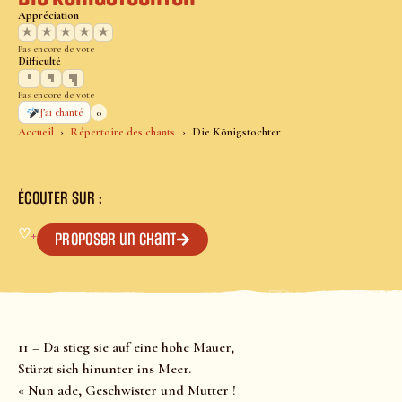
Appréciation
★
★
★
★
★
Pas encore de vote
Difficulté
Pas encore de vote
0
J’ai chanté
Accueil
Répertoire des chants
Die Königstochter
ÉCOUTER SUR :
♡
+
Proposer un chant
11 – Da stieg sie auf eine hohe Mauer,
Stürzt sich hinunter ins Meer.
« Nun ade, Geschwister und Mutter !