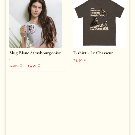
Mug Blanc Strasbourgeoise
T-shirt - Le Chasseur
!
24,50
€
12,00
€
–
15,50
€