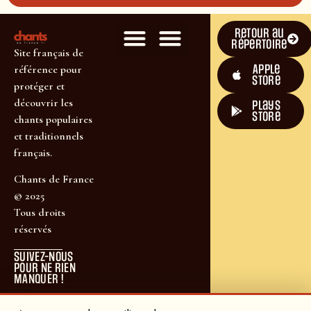
Retour au
répertoire
Site français de
Apple
référence pour
Store
protéger et
découvrir les
plays
store
chants populaires
et traditionnels
français.
Chants de France
© 2025
Tous droits
réservés
SUIVEZ-NOUS
POUR NE RIEN
MANQUER !