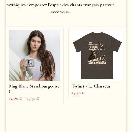
mythiques : emportez l’esprit des chants français partout
avec vous.
Mug Blanc Strasbourgeoise
T-shirt - Le Chasseur
!
24,50
€
12,00
€
–
15,50
€