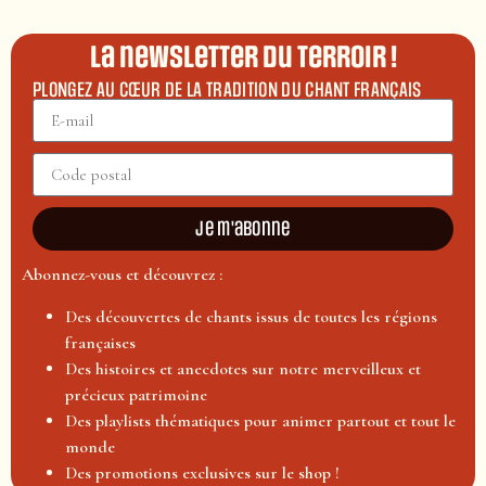
La newsletter du terroir !
PLONGEZ AU CŒUR DE LA TRADITION DU CHANT FRANÇAIS
Je m'abonne
Abonnez-vous et découvrez :
Des découvertes de chants issus de toutes les régions
françaises
Des histoires et anecdotes sur notre merveilleux et
précieux patrimoine
Des playlists thématiques pour animer partout et tout le
monde
Des promotions exclusives sur le shop !