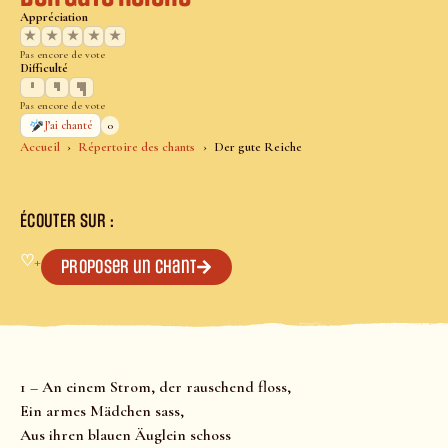
Appréciation
★
★
★
★
★
Pas encore de vote
Difficulté
Pas encore de vote
0
J’ai chanté
Accueil
Répertoire des chants
Der gute Reiche
ÉCOUTER SUR :
♡
+
Proposer un chant
1 – An einem Strom, der rauschend floss,
Ein armes Mädchen sass,
Aus ihren blauen Äuglein schoss