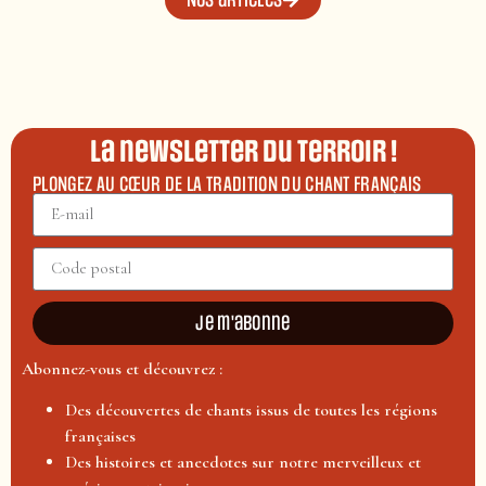
La newsletter du terroir !
PLONGEZ AU CŒUR DE LA TRADITION DU CHANT FRANÇAIS
Je m'abonne
Abonnez-vous et découvrez :
Des découvertes de chants issus de toutes les régions
françaises
Des histoires et anecdotes sur notre merveilleux et