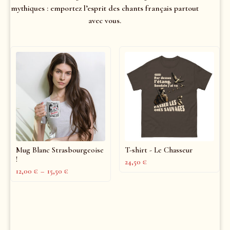
mythiques : emportez l’esprit des chants français partout
avec vous.
Mug Blanc Strasbourgeoise
T-shirt - Le Chasseur
!
24,50
€
12,00
€
–
15,50
€