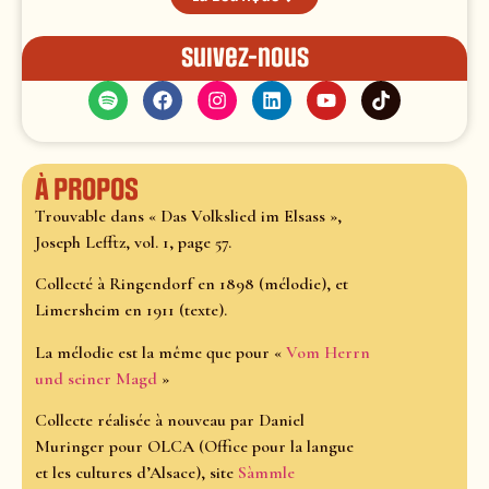
Suivez-nous
À propos
Trouvable dans « Das Volkslied im Elsass »,
Joseph Lefftz, vol. 1, page 57.
Collecté à Ringendorf en 1898 (mélodie), et
Limersheim en 1911 (texte).
La mélodie est la même que pour «
Vom Herrn
und seiner Magd
»
Collecte réalisée à nouveau par Daniel
Muringer pour OLCA (Office pour la langue
et les cultures d’Alsace), site
Sàmmle