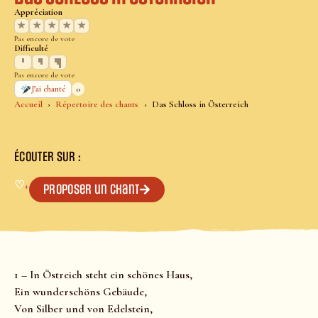
Appréciation
★
★
★
★
★
Pas encore de vote
Difficulté
Pas encore de vote
0
J’ai chanté
Accueil
Répertoire des chants
Das Schloss in Österreich
ÉCOUTER SUR :
♡
+
Proposer un chant
1 – In Östreich steht ein schönes Haus,
Ein wunderschöns Gebäude,
Von Silber und von Edelstein,