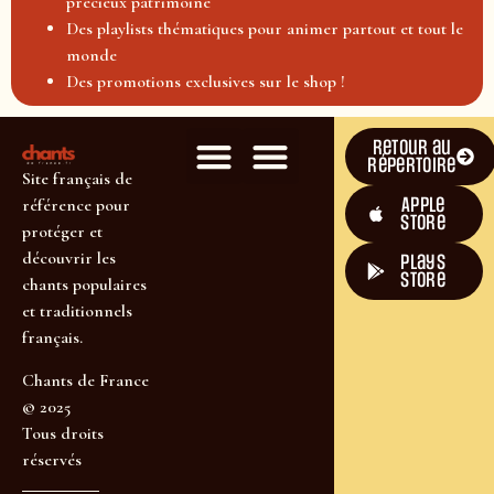
précieux patrimoine
Des playlists thématiques pour animer partout et tout le
monde
Des promotions exclusives sur le shop !
Retour au
répertoire
Site français de
Apple
référence pour
Store
protéger et
découvrir les
plays
store
chants populaires
et traditionnels
français.
Chants de France
© 2025
Tous droits
réservés