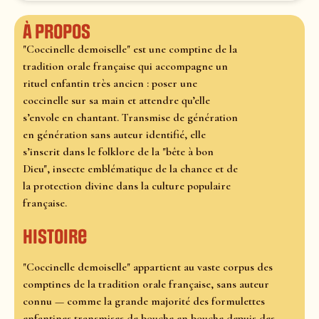
À propos
"Coccinelle demoiselle" est une comptine de la
tradition orale française qui accompagne un
rituel enfantin très ancien : poser une
coccinelle sur sa main et attendre qu’elle
s’envole en chantant. Transmise de génération
en génération sans auteur identifié, elle
s’inscrit dans le folklore de la "bête à bon
Dieu", insecte emblématique de la chance et de
la protection divine dans la culture populaire
française.
Histoire
"Coccinelle demoiselle" appartient au vaste corpus des
comptines de la tradition orale française, sans auteur
connu — comme la grande majorité des formulettes
enfantines transmises de bouche en bouche depuis des