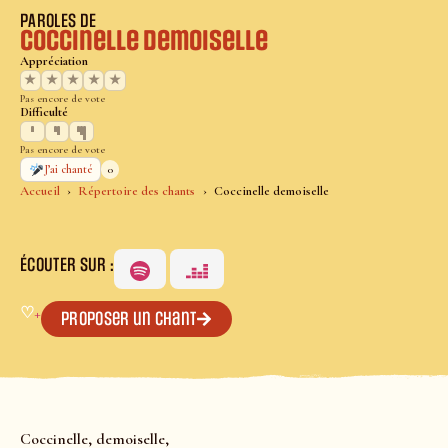
PAROLES DE
Coccinelle demoiselle
Appréciation
★
★
★
★
★
Pas encore de vote
Difficulté
Pas encore de vote
0
J’ai chanté
Accueil
Répertoire des chants
Coccinelle demoiselle
ÉCOUTER SUR :
♡
+
Proposer un chant
Coccinelle, demoiselle,