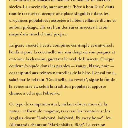
siècles. La coccinelle, surnommée "bête à bon Dieu" dans
tout le territoire, occupe une place singulière dans les
croyances populaires : associée à la bienveillance divine et
au bon présage, elle est l’un des rares insectes à avoir
inspiré un rituel chanté propre.
Le geste associé à cette comptine est simple et universel :
l’enfant pose la coccinelle sur son doigt ou son poignet et
entonne la chanson, guettant l’envol de l’insecte. Chaque
couleur évoquée dans les paroles — rouge, blanc, noir —
correspond aux teintes naturelles de la bête. L’envol final,
salué par le refrain "Coccinelle, au revoir", signe la fin de
la rencontre et, selon la tradition populaire, apporte
chance à celui qui l’observe.
Ce type de comptine-rituel, mêlant observation de la
nature et formule magique, traverse les frontières : les
Anglais disent "Ladybird, ladybird, fly away home", les
Allemands chantent "Marienkäfer, flieg". La version