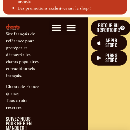
monde
Des promotions exclusives sur le shop !
Retour au
répertoire
Site français de
Apple
référence pour
Store
protéger et
découvrir les
plays
store
chants populaires
et traditionnels
français.
Chants de France
© 2025
Tous droits
réservés
SUIVEZ-NOUS
POUR NE RIEN
MANQUER !