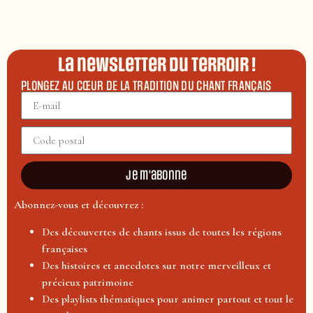
La newsletter du terroir !
PLONGEZ AU CŒUR DE LA TRADITION DU CHANT FRANÇAIS
Je m'abonne
Abonnez-vous et découvrez :
Des découvertes de chants issus de toutes les régions
françaises
Des histoires et anecdotes sur notre merveilleux et
précieux patrimoine
Des playlists thématiques pour animer partout et tout le