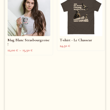
Mug Blanc Strasbourgeoise
T-shirt - Le Chasseur
!
24,50
€
12,00
€
–
15,50
€