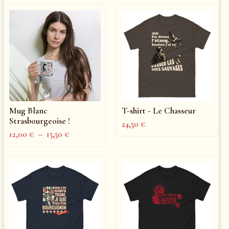
Mug Blanc
T-shirt - Le Chasseur
Strasbourgeoise !
24,50
€
12,00
€
–
15,50
€