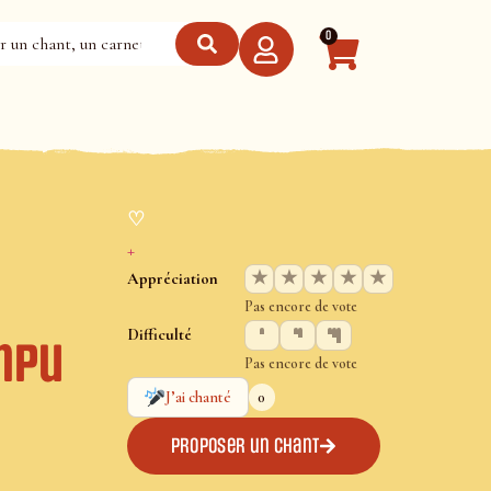
0
♡
+
★
★
★
★
★
Appréciation
Pas encore de vote
Difficulté
ompu
Pas encore de vote
0
J’ai chanté
Proposer un chant