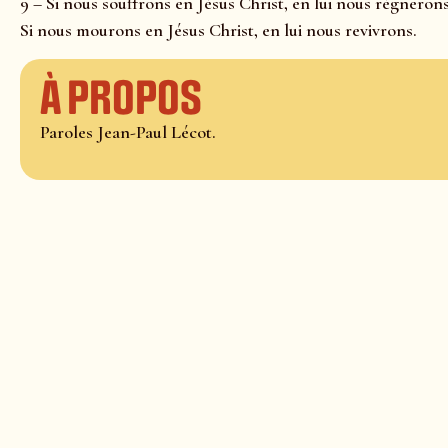
9 – Si nous souffrons en Jésus Christ, en lui nous régnerons
Si nous mourons en Jésus Christ, en lui nous revivrons.
À propos
Paroles Jean-Paul Lécot.