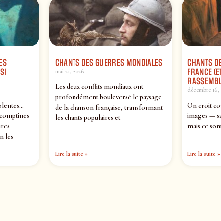
ES
CHANTS DES GUERRES MONDIALES
CHANTS DE
SI
FRANCE (ET
mai 21, 2026
RASSEMBL
Les deux conflits mondiaux ont
décembre 16, 
profondément bouleversé le paysage
olentes…
On croit co
de la chanson française, transformant
 comptines
images — sa
les chants populaires et
ires
mais ce sont
n les
Lire la suite »
Lire la suite »