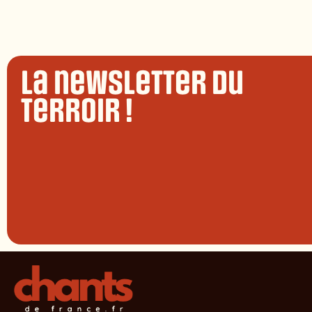
La newsletter du
terroir !