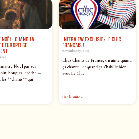
 NOËL : QUAND LA
INTERVIEW EXCLUSIF : LE CHIC
 L’EUROPE) SE
FRANÇAIS !
ENT
novembre 27, 2025
2025
Chez Chants de France, on aime quand
nnaître Noël par ses
ça chante… et quand ça s’habille bien :
pin, bougies, crèche —
avec Le Chic
 les **chants** qui
Lire la suite »