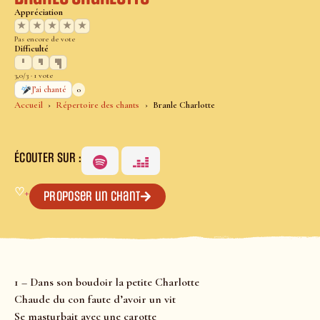
Appréciation
★
★
★
★
★
Pas encore de vote
Difficulté
3,0/3 · 1 vote
0
J’ai chanté
Accueil
Répertoire des chants
Branle Charlotte
ÉCOUTER SUR :
♡
+
Proposer un chant
1 – Dans son boudoir la petite Charlotte
Chaude du con faute d’avoir un vit
Se masturbait avec une carotte