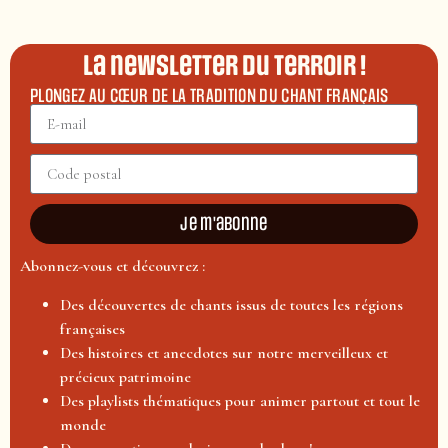
La newsletter du terroir !
PLONGEZ AU CŒUR DE LA TRADITION DU CHANT FRANÇAIS
Je m'abonne
Abonnez-vous et découvrez :
Des découvertes de chants issus de toutes les régions
françaises
Des histoires et anecdotes sur notre merveilleux et
précieux patrimoine
Des playlists thématiques pour animer partout et tout le
monde