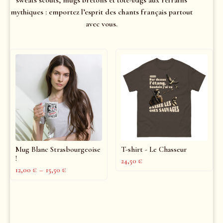
mythiques : emportez l’esprit des chants français partout
avec vous.
Mug Blanc Strasbourgeoise
T-shirt - Le Chasseur
!
24,50
€
12,00
€
–
15,50
€