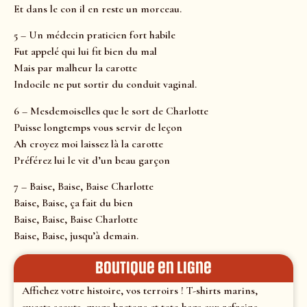
Et dans le con il en reste un morceau.
5 – Un médecin praticien fort habile
Fut appelé qui lui fit bien du mal
Mais par malheur la carotte
Indocile ne put sortir du conduit vaginal.
6 – Mesdemoiselles que le sort de Charlotte
Puisse longtemps vous servir de leçon
Ah croyez moi laissez là la carotte
Préférez lui le vit d’un beau garçon
7 – Baise, Baise, Baise Charlotte
Baise, Baise, ça fait du bien
Baise, Baise, Baise Charlotte
Baise, Baise, jusqu’à demain.
Boutique en ligne
Affichez votre histoire, vos terroirs ! T-shirts marins,
sweats scouts, mugs bretons et tote-bags aux refrains