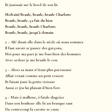
Et jouissait sur le bord de son lit.
(Refrain) Branle, branle, branle Charlotte
Branle, branle, ça fait du bien
Branle, branle, branle Charlotte
Branle, branle, jusqu’à demain.
2 – Ah! disait-elle dans le siècle où nous sommes
Il faut savoir se passer des garçons,
Moi pour ma part je me fous bien des hommes
Avec ardeur je me branle le con.
3 – Alors sa main n’étant plus paresseuse
Allait venait comme un petit ressort
Et faisait jouir la petite vicieuse
Aussi ce jeu lui plaisait-il bien fort.
4 – Mais ô malheur, ô fatale disgrâce
Dans son bonheur elle fit un brusque saut
Du contrecoup la carotte se casse