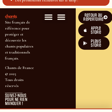
Des promotions exclusives sur le shop !
Retour au
répertoire
Site français de
Apple
référence pour
Store
protéger et
découvrir les
plays
store
chants populaires
et traditionnels
français.
Chants de France
© 2025
Tous droits
réservés
SUIVEZ-NOUS
POUR NE RIEN
MANQUER !