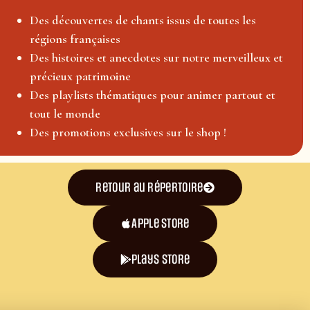
Des découvertes de chants issus de toutes les
régions françaises
Des histoires et anecdotes sur notre merveilleux et
précieux patrimoine
Des playlists thématiques pour animer partout et
tout le monde
Des promotions exclusives sur le shop !
Retour au répertoire
Apple Store
plays store