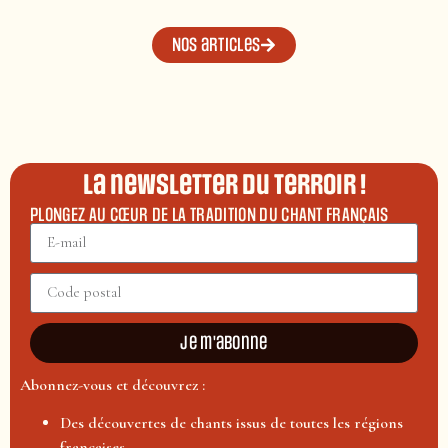
Nos articles
La newsletter du terroir !
PLONGEZ AU CŒUR DE LA TRADITION DU CHANT FRANÇAIS
Je m'abonne
Abonnez-vous et découvrez :
Des découvertes de chants issus de toutes les régions
françaises