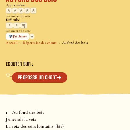
Appréciation
★
★
★
★
★
Pas encore de vote
Difficulté
Pas encore de vote
0
J’ai chanté
Accueil
Répertoire des chants
Au fond des bois
ÉCOUTER SUR :
♡
+
Proposer un chant
1 – Au fond des bois
J’entends la voix
La voix des cors lointains. (bis)