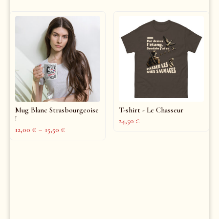
Mug Blanc Strasbourgeoise
T-shirt - Le Chasseur
!
24,50
€
12,00
€
–
15,50
€