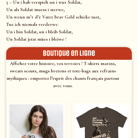
5 – Un i hab verspielt un i wur Soldat,
Un als Soldat muess i sterwe,
Un wenn m’r d’r Vater brav Geld schicke tuet,
Tue ich niemals verderwe.
Un i bin Soldat, un i bleib Soldat,
Un Soldat jetzt mües i bleiwe !
Boutique en ligne
Affichez votre histoire, vos terroirs ! T-shirts marins,
sweats scouts, mugs bretons et tote-bags aux refrains
mythiques : emportez l’esprit des chants français partout
avec vous.