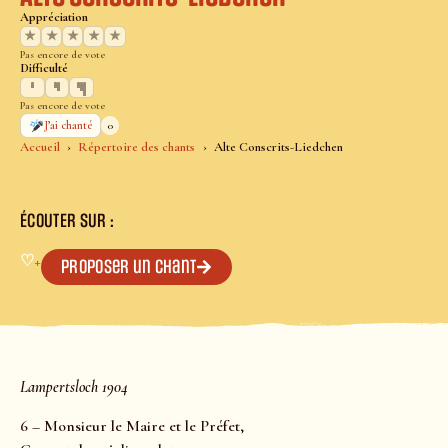
Appréciation
★
★
★
★
★
Pas encore de vote
Difficulté
Pas encore de vote
0
J’ai chanté
Accueil
Répertoire des chants
Alte Conscrits-Liedchen
ÉCOUTER SUR :
♡
+
Proposer un chant
Lampertsloch 1904
6 – Monsieur le Maire et le Préfet,