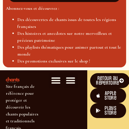
Abonnez-vous et découvrez :
Des découvertes de chants issus de toutes les régions
françaises
Des histoires et anecdotes sur notre merveilleux et
précieux patrimoine
Des playlists thématiques pour animer partout et tout le
monde
Des promotions exclusives sur le shop !
Retour au
répertoire
Site français de
Apple
référence pour
Store
protéger et
découvrir les
plays
store
chants populaires
et traditionnels
français.