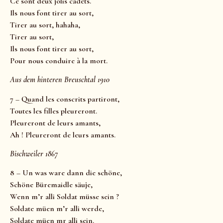
Ce sont deux jolis cadets.
Ils nous font tirer au sort,
Tirer au sort, hahaha,
Tirer au sort,
Ils nous font tirer au sort,
Pour nous conduire à la mort.
Aus dem hinteren Breuschtal 1910
7 – Quand les conscrits partiront,
Toutes les filles pleureront.
Pleureront de leurs amants,
Ah ! Pleureront de leurs amants.
Bischweiler 1867
8 – Un was ware dann die schöne,
Schöne Büremaidle säuje,
Wenn m’r alli Soldat müsse sein ?
Soldate müen m’r alli werde,
Soldate müen mr alli sein.