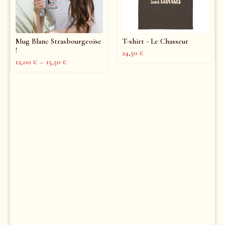
Mug Blanc Strasbourgeoise
T-shirt - Le Chasseur
!
24,50
€
12,00
€
–
15,50
€