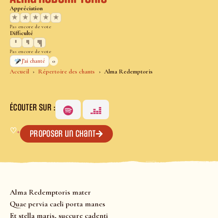
Appréciation
★
★
★
★
★
Pas encore de vote
Difficulté
Pas encore de vote
0
J’ai chanté
Accueil
Répertoire des chants
Alma Redemptoris
ÉCOUTER SUR :
♡
+
Proposer un chant
Alma Redemptoris mater
Quae pervia caeli porta manes
Et stella maris, succure cadenti