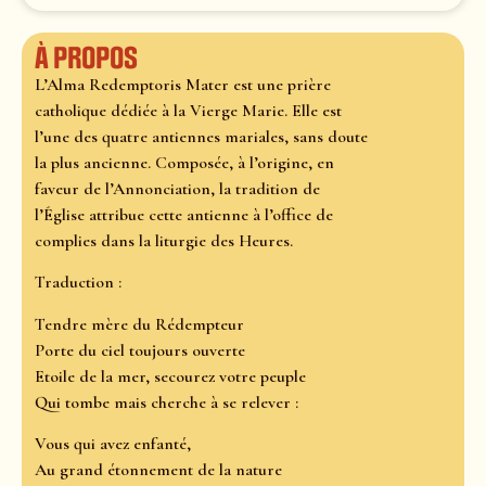
À propos
L’Alma Redemptoris Mater est une prière
catholique dédiée à la Vierge Marie. Elle est
l’une des quatre antiennes mariales, sans doute
la plus ancienne. Composée, à l’origine, en
faveur de l’Annonciation, la tradition de
l’Église attribue cette antienne à l’office de
complies dans la liturgie des Heures.
Traduction :
Tendre mère du Rédempteur
Porte du ciel toujours ouverte
Etoile de la mer, secourez votre peuple
Qui tombe mais cherche à se relever :
Vous qui avez enfanté,
Au grand étonnement de la nature