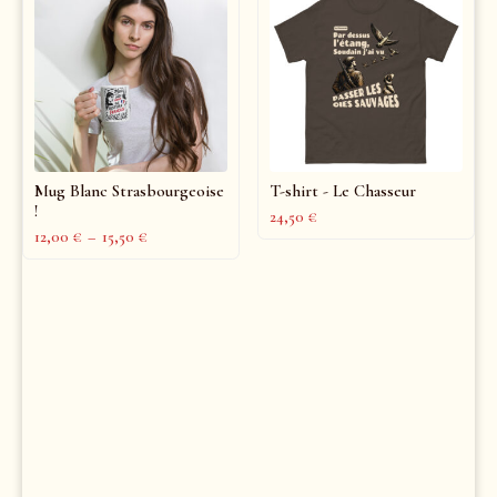
Mug Blanc Strasbourgeoise
T-shirt - Le Chasseur
!
24,50
€
12,00
€
–
15,50
€