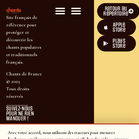
Retour au
répertoire
Site français de
Apple
référence pour
Store
protéger et
découvrir les
plays
store
chants populaires
et traditionnels
français.
Chants de France
© 2025
Tous droits
réservés
SUIVEZ-NOUS
POUR NE RIEN
MANQUER !
Avec votre accord, nous utilisons des traceurs pour mesurer