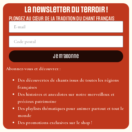
La newsletter du terroir !
PLONGEZ AU CŒUR DE LA TRADITION DU CHANT FRANÇAIS
Je m'abonne
Abonnez-vous et découvrez :
Des découvertes de chants issus de toutes les régions
françaises
Des histoires et anecdotes sur notre merveilleux et
précieux patrimoine
Des playlists thématiques pour animer partout et tout le
monde
Des promotions exclusives sur le shop !