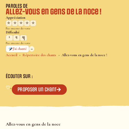
PAROLES DE
Allez-vous en gens de la noce !
Appréciation
★
★
★
★
★
Pas encore de vote
Difficulté
Pas encore de vote
0
J’ai chanté
Accueil
Répertoire des chants
Allez-vous en gens de la noce !
ÉCOUTER SUR :
♡
+
Proposer un chant
Allez-vous en gens de la noce