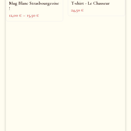
Mug Blanc Strasbourgeoise
T-shirt - Le Chasseur
!
24,50
€
12,00
€
–
15,50
€