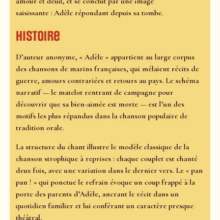
amour et deuil, et se conclut par une image
saisissante : Adèle répondant depuis sa tombe.
Histoire
D’auteur anonyme, « Adèle » appartient au large corpus
des chansons de marins françaises, qui mêlaient récits de
guerre, amours contrariées et retours au pays. Le schéma
narratif — le matelot rentrant de campagne pour
découvrir que sa bien-aimée est morte — est l’un des
motifs les plus répandus dans la chanson populaire de
tradition orale.
La structure du chant illustre le modèle classique de la
chanson strophique à reprises : chaque couplet est chanté
deux fois, avec une variation dans le dernier vers. Le « pan
pan ! » qui ponctue le refrain évoque un coup frappé à la
porte des parents d’Adèle, ancrant le récit dans un
quotidien familier et lui conférant un caractère presque
théâtral.