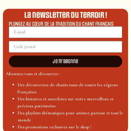
La newsletter du terroir !
PLONGEZ AU CŒUR DE LA TRADITION DU CHANT FRANÇAIS
Je m'abonne
Abonnez-vous et découvrez :
Des découvertes de chants issus de toutes les régions
françaises
Des histoires et anecdotes sur notre merveilleux et
précieux patrimoine
Des playlists thématiques pour animer partout et tout le
monde
Des promotions exclusives sur le shop !