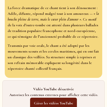
La force dramatique de ce chant tient à son dénouement :
Adèle, défunte, répond malgré tout à son amoureux —
« la
bouche pleine de terre, mais le cœur plein d’amour »
. Ce motif
de la voix d’outre-tombe est attesté dans plusieurs ballades
de tradition populaire francophone et nord-européenne,
ce qui témoigne de l’ancienneté probable de ce répertoire.
Transmis par voie orale, le chant a été adopté par les
mouvements scouts et les cercles maritimes, qui en ont fait
un classique des veillées. Sa structure simple à reprises et
son refrain mémorable expliquent sa longévité dans le
répertoire chanté collectif français.
Vidéo YouTube désactivée
Autorisez les contenus externes pour afficher cette vidéo.
Gérer les vidéos YouTube