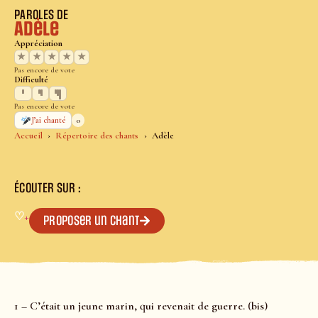
PAROLES DE
Adèle
Appréciation
★
★
★
★
★
Pas encore de vote
Difficulté
Pas encore de vote
0
J’ai chanté
Accueil
Répertoire des chants
Adèle
ÉCOUTER SUR :
♡
+
Proposer un chant
1 – C’était un jeune marin, qui revenait de guerre. (bis)