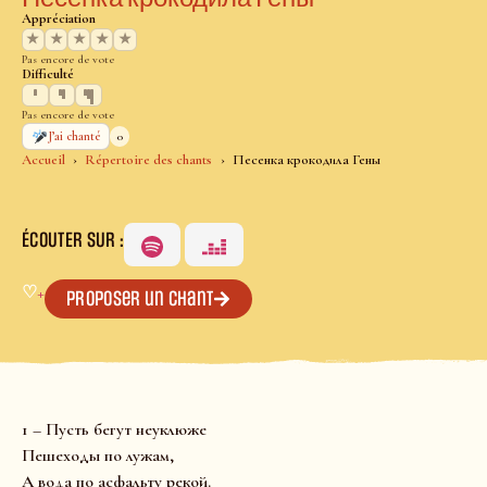
Appréciation
★
★
★
★
★
Pas encore de vote
Difficulté
Pas encore de vote
0
J’ai chanté
Accueil
Répertoire des chants
Песенка крокодила Гены
ÉCOUTER SUR :
♡
+
Proposer un chant
1 – Пусть бегут неуклюже
Пешеходы по лужам,
А вода по асфальту рекой.