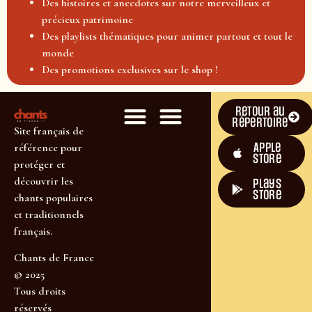
Des histoires et anecdotes sur notre merveilleux et
précieux patrimoine
Des playlists thématiques pour animer partout et tout le
monde
Des promotions exclusives sur le shop !
Retour au
répertoire
Site français de
Apple
référence pour
Store
protéger et
découvrir les
plays
store
chants populaires
et traditionnels
français.
Chants de France
© 2025
Tous droits
réservés