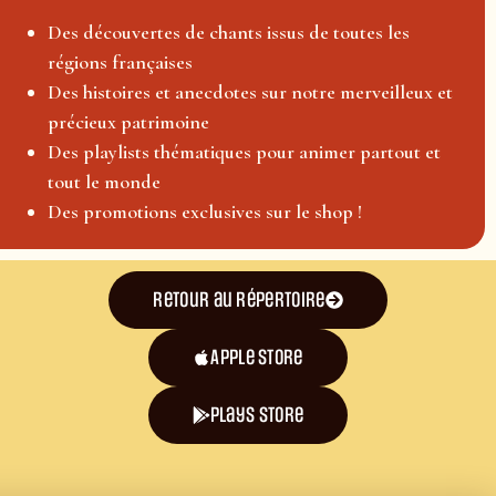
Des découvertes de chants issus de toutes les
régions françaises
Des histoires et anecdotes sur notre merveilleux et
précieux patrimoine
Des playlists thématiques pour animer partout et
tout le monde
Des promotions exclusives sur le shop !
Retour au répertoire
Apple Store
plays store