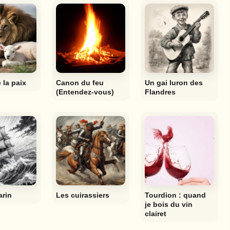
 la paix
Canon du feu
Un gai luron des
(Entendez-vous)
Flandres
rin
Les cuirassiers
Tourdion : quand
je bois du vin
clairet