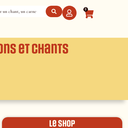
0
ons et chants
le shop