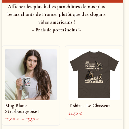
Affichez les plus belles punchlines de nos plus
beaux chants de France, plutôt que des slogans
vides américains !
– Frais de ports inclus !-
Mug Blanc
T-shirt - Le Chasseur
Strasbourgeoise !
24,50
€
12,00
€
–
15,50
€