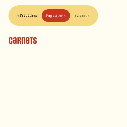
« Précédent
Page 2 sur 5
Suivant »
Carnets