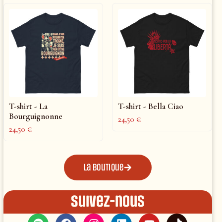
T-shirt - La
T-shirt - Bella Ciao
Bourguignonne
24,50
€
24,50
€
La boutique
Suivez-nous