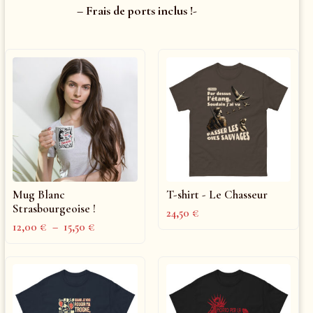
– Frais de ports inclus !-
Mug Blanc
T-shirt - Le Chasseur
Strasbourgeoise !
24,50
€
12,00
€
–
15,50
€