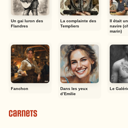
Un gai luron des
La complainte des
Il était un
Flandres
Templiers
navire (c
marin)
Fanchon
Dans les yeux
Le Galéri
d’Emilie
Carnets