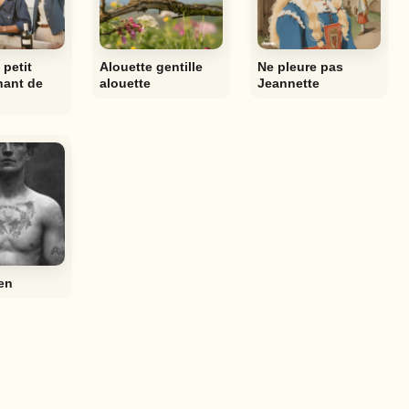
 petit
Alouette gentille
Ne pleure pas
hant de
alouette
Jeannette
en