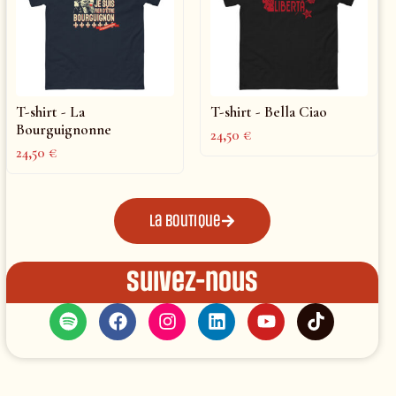
T-shirt - La
T-shirt - Bella Ciao
Bourguignonne
24,50
€
24,50
€
La boutique
Suivez-nous