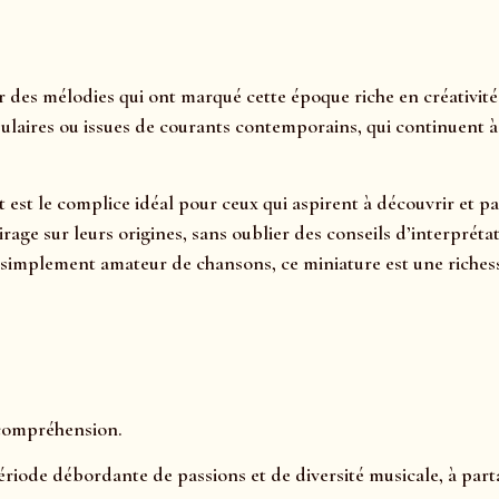
 des mélodies qui ont marqué cette époque riche en créativité
ulaires ou issues de courants contemporains, qui continuent à a
t est le complice idéal pour ceux qui aspirent à découvrir et p
clairage sur leurs origines, sans oublier des conseils d’interp
simplement amateur de chansons, ce miniature est une richess
 compréhension.
ériode débordante de passions et de diversité musicale, à part