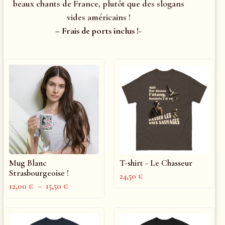
beaux chants de France, plutôt que des slogans
vides américains !
– Frais de ports inclus !-
Mug Blanc
T-shirt - Le Chasseur
Strasbourgeoise !
24,50
€
12,00
€
–
15,50
€