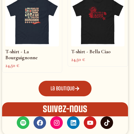
T-shirt - La
T-shirt - Bella Ciao
Bourguignonne
24,50
€
24,50
€
La boutique
Suivez-nous