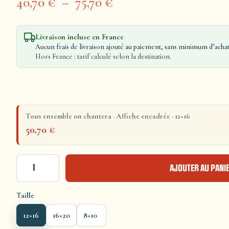
40,70
€
–
75,70
€
Livraison incluse en France
Aucun frais de livraison ajouté au paiement, sans minimum d’achat
Hors France : tarif calculé selon la destination.
Tous ensemble on chantera · Affiche encadrée · 12×16
50,70
€
AJOUTER AU PANI
Taille
12×16
16×20
8×10