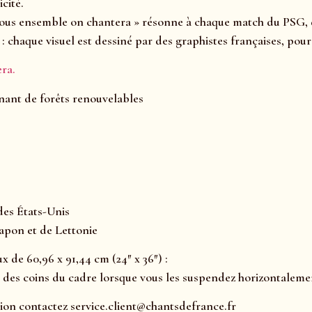
cité.
« Tous ensemble on chantera » résonne à chaque match du PSG, d
 : chaque visuel est dessiné par des graphistes françaises, pou
ra.
enant de forêts renouvelables
des États-Unis
apon et de Lettonie
de 60,96 x 91,44 cm (24″ x 36″) :
 des coins du cadre lorsque vous les suspendez horizontaleme
ion contactez service.client@chantsdefrance.fr