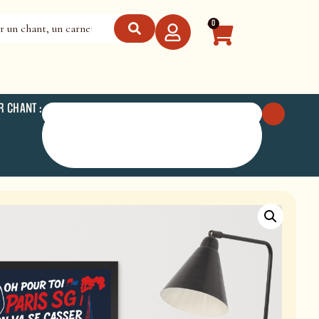
0
R CHANT :