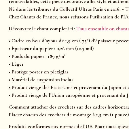
renouvelables, cette pièce décorative allie style et authenti
Né dans les tribunes du Collectif Ultras Paris en 2016, 
Chez Chants de France, nous refusons l’utilisation de l’IA
Découvrez le chant complet ici :
Tous ensemble on chante
• Cadre en bois d’ayous de 1,9 cm (.75″) d’épaisseur prov
• Épaisseur du papier : 0,26 mm (10.3 mil)
• Poids du papier : 189 g/m²
• Léger
• Protège poster en plexiglas
• Matériel de suspension inclus
• Produit vierge des États-Unis et provenant du Japon et 
• Produit vierge de l’Union européenne et provenant du J
Comment attacher des crochets sur des cadres horizontaux 
Placez chacun des crochets de montage à 2,5 cm (1 pouce)
Produits conformes aux normes de l’UE. Pour toute quest