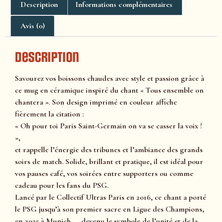
Description
Informations complémentaires
Avis (0)
Description
Savourez vos boissons chaudes avec style et passion grâce à
ce mug en céramique inspiré du chant « Tous ensemble on
chantera ». Son design imprimé en couleur affiche
fièrement la citation :
« Oh pour toi Paris Saint-Germain on va se casser la voix !
»,
et rappelle l’énergie des tribunes et l’ambiance des grands
soirs de match. Solide, brillant et pratique, il est idéal pour
vos pauses café, vos soirées entre supporters ou comme
cadeau pour les fans du PSG.
Lancé par le Collectif Ultras Paris en 2016, ce chant a porté
le PSG jusqu’à son premier sacre en Ligue des Champions,
en 2025 à Munich — devenu le symbole de l’unité et de la