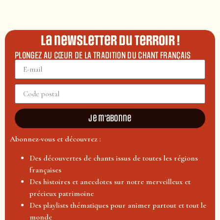
La newsletter du terroir !
PLONGEZ AU CŒUR DE LA TRADITION DU CHANT FRANÇAIS
Je m'abonne
Abonnez-vous et découvrez :
Des découvertes de chants issus de toutes les régions
françaises
Des histoires et anecdotes sur notre merveilleux et
précieux patrimoine
Des playlists thématiques pour animer partout et tout le
monde