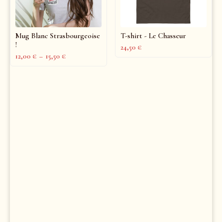
Mug Blanc Strasbourgeoise
T-shirt - Le Chasseur
!
24,50
€
12,00
€
–
15,50
€