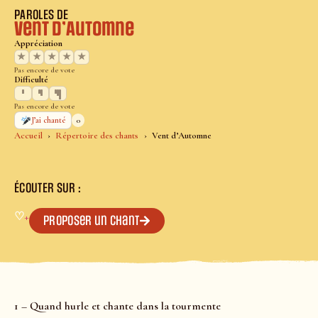
PAROLES DE
Vent d’Automne
Appréciation
★
★
★
★
★
Pas encore de vote
Difficulté
Pas encore de vote
0
J’ai chanté
Accueil
Répertoire des chants
Vent d’Automne
ÉCOUTER SUR :
♡
+
Proposer un chant
1 – Quand hurle et chante dans la tourmente