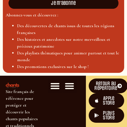
Je m'abonne
Abonnez-vous et découvrez :
Des découvertes de chants issus de toutes les régions
françaises
Des histoires et anecdotes sur notre merveilleux et
précieux patrimoine
Des playlists thématiques pour animer partout et tout le
monde
Des promotions exclusives sur le shop !
Retour au
répertoire
Site français de
Apple
référence pour
Store
protéger et
découvrir les
plays
store
chants populaires
et traditionnels