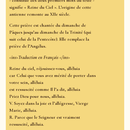
- constitué des deux premiers mots du texte -
signifie « Reine du Ciel ». L’origine de cette
antienne remonte au XIIe siècle.
Cette prière est chantée du dimanche de
Pâques jusqu’au dimanche de la Trinité (qui
suit celui de la Pentecôte). Elle remplace la
prière de l’Angélus.
<ins>Traduction en Français </ins>
Reine du ciel, réjouissez-vous, alléluia
car Celui que vous avez mérité de porter dans
votre sein, alléluia
est ressuscité comme Il l’a dit, alléluia
Priez Dieu pour nous, alléluia.
V. Soyez dans la joie et l’allégresse, Vierge
Marie, alléluia.
R. Parce que le Seigneur est vraiment
ressuscité, alléluia.