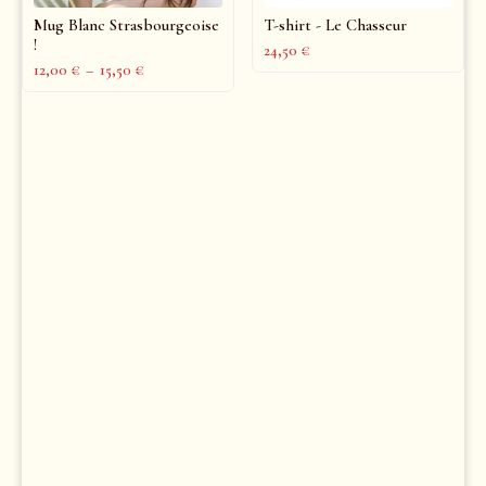
Mug Blanc Strasbourgeoise
T-shirt - Le Chasseur
!
24,50
€
12,00
€
–
15,50
€