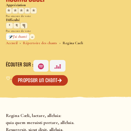
Appréciation
★
★
★
★
★
Pas encore de vote
Difficulté
Pas encore de vote
0
J’ai chanté
Accueil
Répertoire des chants
Regina Caeli
ÉCOUTER SUR :
♡
+
Proposer un chant
Regina Cœli, laetare, alleluia:
quia quem meruisti portare, alleluia.
Resurrexit, sicut dixit, alleluia.