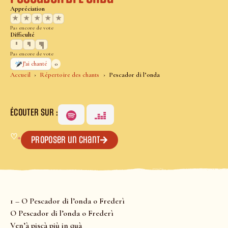
Appréciation
★
★
★
★
★
Pas encore de vote
Difficulté
Pas encore de vote
0
J’ai chanté
Accueil
Répertoire des chants
Pescador di l’onda
ÉCOUTER SUR :
♡
+
Proposer un chant
1 – O Pescador di l’onda o Frederì
O Pescador di l’onda o Frederì
Ven’à piscà più in quà