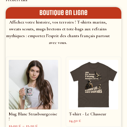
Boutique en ligne
Affichez votre histoire, vos terroirs ! T-shirts marins,
sweats scouts, mugs bretons et tote-bags aux refrains
mythiques : emportez l’esprit des chants français partout
avec vous.
Mug Blanc Strasbourgeoise
T-shirt - Le Chasseur
!
24,50
€
12,00
€
–
15,50
€