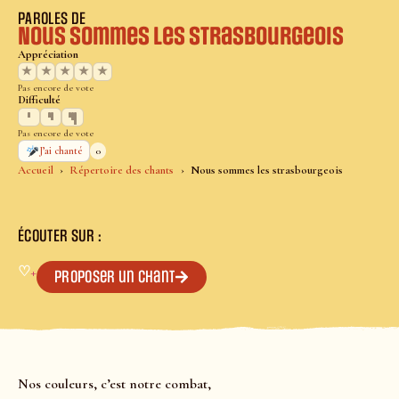
PAROLES DE
Nous sommes les strasbourgeois
Appréciation
★
★
★
★
★
Pas encore de vote
Difficulté
Pas encore de vote
0
J’ai chanté
Accueil
Répertoire des chants
Nous sommes les strasbourgeois
ÉCOUTER SUR :
♡
+
Proposer un chant
Nos couleurs, c’est notre combat,