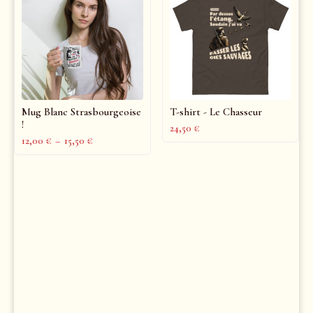
Mug Blanc Strasbourgeoise
T-shirt - Le Chasseur
!
24,50
€
12,00
€
–
15,50
€