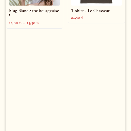
Mug Blanc Strasbourgeoise
T-shirt - Le Chasseur
!
24,50
€
12,00
€
–
15,50
€