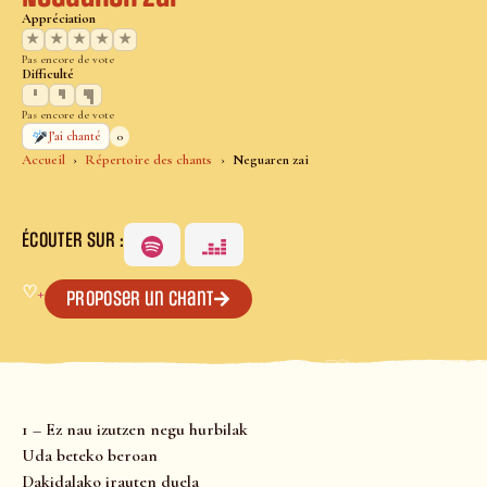
Appréciation
★
★
★
★
★
Pas encore de vote
Difficulté
Pas encore de vote
0
J’ai chanté
Accueil
Répertoire des chants
Neguaren zai
ÉCOUTER SUR :
♡
+
Proposer un chant
1 – Ez nau izutzen negu hurbilak
Uda beteko beroan
Dakidalako irauten duela