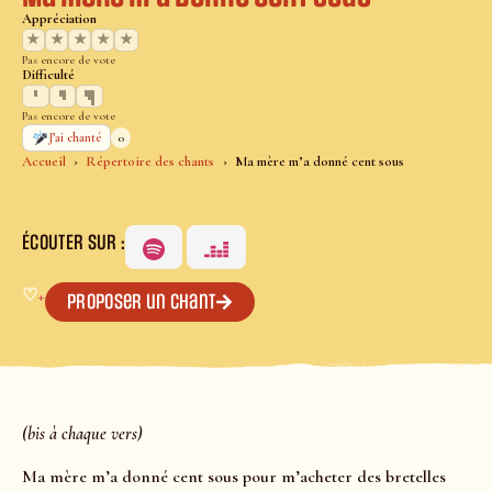
Appréciation
★
★
★
★
★
Pas encore de vote
Difficulté
Pas encore de vote
0
J’ai chanté
Accueil
Répertoire des chants
Ma mère m’a donné cent sous
ÉCOUTER SUR :
♡
+
Proposer un chant
(bis à chaque vers)
Ma mère m’a donné cent sous pour m’acheter des bretelles