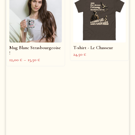
Mug Blanc Strasbourgeoise
T-shirt - Le Chasseur
!
24,50
€
12,00
€
–
15,50
€