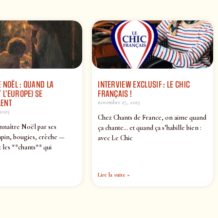
 NOËL : QUAND LA
INTERVIEW EXCLUSIF : LE CHIC
 L’EUROPE) SE
FRANÇAIS !
ENT
novembre 27, 2025
2025
Chez Chants de France, on aime quand
nnaître Noël par ses
ça chante… et quand ça s’habille bien :
pin, bougies, crèche —
avec Le Chic
 les **chants** qui
Lire la suite »