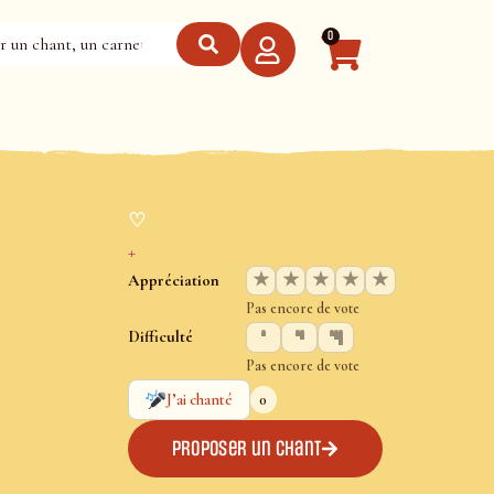
0
♡
+
★
★
★
★
★
Appréciation
Pas encore de vote
Difficulté
Pas encore de vote
0
J’ai chanté
Proposer un chant