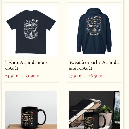
T-shirt Au 31 du mois
Sweat à capuche Au 31 du
d'Août
mois d'Août
24,50
€
–
31,90
€
47,50
€
–
58,50
€