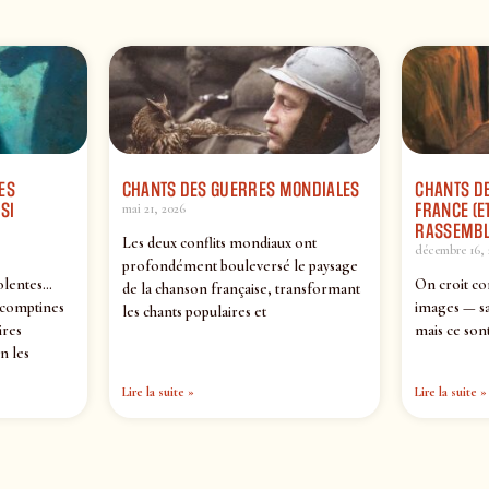
ES
CHANTS DES GUERRES MONDIALES
CHANTS DE
SI
FRANCE (ET
mai 21, 2026
RASSEMBL
Les deux conflits mondiaux ont
décembre 16, 
profondément bouleversé le paysage
olentes…
On croit co
de la chanson française, transformant
 comptines
images — sa
les chants populaires et
ires
mais ce sont
n les
Lire la suite »
Lire la suite »