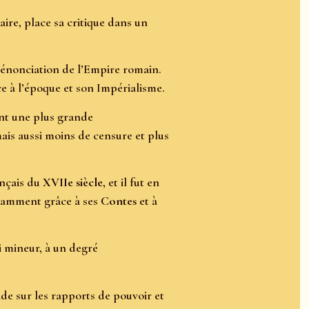
raire, place sa critique dans un
dénonciation de l’Empire romain.
ce à l’époque et son Impérialisme.
t une plus grande
mais aussi moins de censure et plus
ançais du
XVIIe siècle
, et il fut en
otamment grâce à ses
Contes
et à
ui mineur, à un degré
ide sur les rapports de pouvoir et