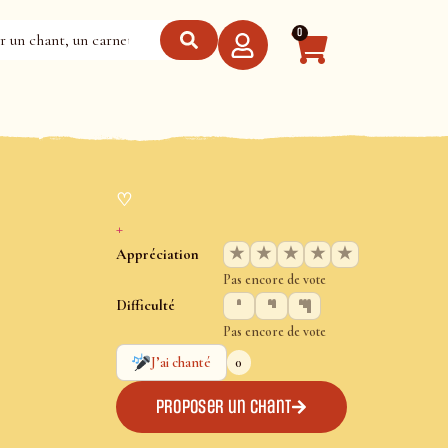
0
♡
+
★
★
★
★
★
Appréciation
Pas encore de vote
Difficulté
Pas encore de vote
0
J’ai chanté
Proposer un chant