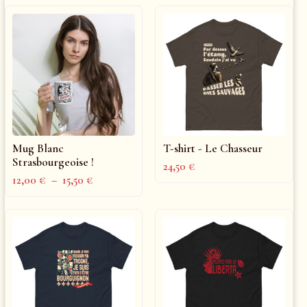
Mug Blanc
T-shirt - Le Chasseur
Strasbourgeoise !
24,50
€
12,00
€
–
15,50
€