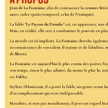
Jean de La Fontaine
, afin de contourner la
censure
litté
autre cadre spatio-temporel, celui de l’Antiquité.
La fable "
Le Paysan du Danube
" est, en apparence, une 
Mais, en réalité, elle sert à condamner le pouvoir en pla
La morale est ici implicite.
La Fontaine
cherche égalemen
reconnaissance de son talent d’orateur et de fabuliste, 
de
liberté
.
La Fontaine
est aujourd’hui le plus connu des poètes fr
son temps, sinon le plus admiré, du moins le plus lu, n
ses
Fables
.
Styliste éblouissant, il a porté la fable, un genre avant l
d’accomplissement qui reste indépassable.
Moraliste, et non pas moralisateur, il pose un regard luc