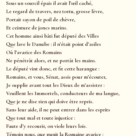
Sous un sourcil épais il avait l’œil caché,
Le regard de travers, nez tortu, grosse lèvre,
Portait sayon de poil de chèvre,
Et ceinture de joncs marins.
Cet homme ainsi bâti fut député des Villes
Que lave le Danube : il n’était point d’asiles
Où l’avarice des Romains
Ne pénétrât alors, et ne portât les mains.
Le député vint donc, et fit cette harangue :
Romains, et vous, Sénat, assis pour m’écouter,
Je supplie avant tout les Dieux de m’assister :
Veuillent les Immortels, conducteurs de ma langue,
Que je ne dise rien qui doive être repris.
Sans leur aide, il ne peut entrer dans les esprits
Que tout mal et toute injustice :
Faute d’y recourir, on viole leurs lois.
Témoin nous, que punit la Romaine avarice :