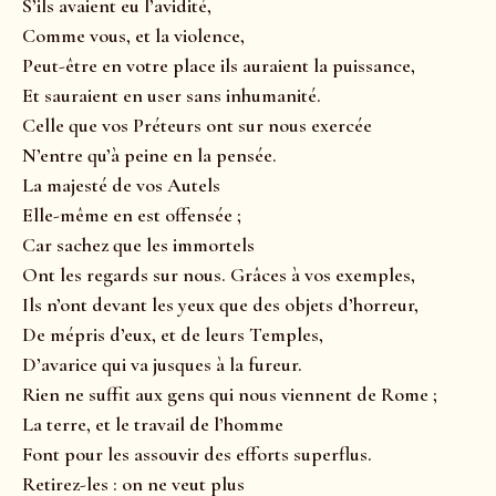
S’ils avaient eu l’avidité,
Comme vous, et la violence,
Peut-être en votre place ils auraient la puissance,
Et sauraient en user sans inhumanité.
Celle que vos Préteurs ont sur nous exercée
N’entre qu’à peine en la pensée.
La majesté de vos Autels
Elle-même en est offensée ;
Car sachez que les immortels
Ont les regards sur nous. Grâces à vos exemples,
Ils n’ont devant les yeux que des objets d’horreur,
De mépris d’eux, et de leurs Temples,
D’avarice qui va jusques à la fureur.
Rien ne suffit aux gens qui nous viennent de Rome ;
La terre, et le travail de l’homme
Font pour les assouvir des efforts superflus.
Retirez-les : on ne veut plus