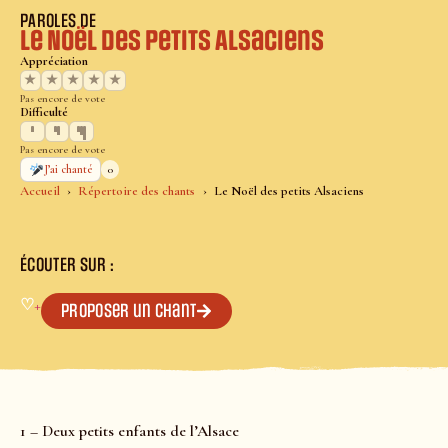
PAROLES DE
Le Noël des petits Alsaciens
Appréciation
★
★
★
★
★
Pas encore de vote
Difficulté
Pas encore de vote
0
J’ai chanté
Accueil
Répertoire des chants
Le Noël des petits Alsaciens
ÉCOUTER SUR :
♡
+
Proposer un chant
1 – Deux petits enfants de l’Alsace