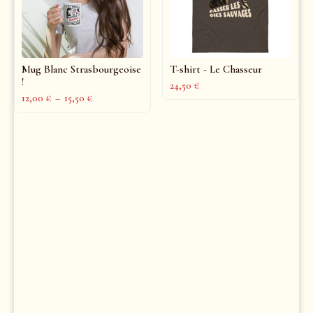
Mug Blanc Strasbourgeoise
T-shirt - Le Chasseur
!
24,50
€
12,00
€
–
15,50
€