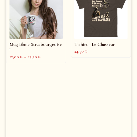
Mug Blanc Strasbourgeoise
T-shirt - Le Chasseur
!
24,50
€
12,00
€
–
15,50
€