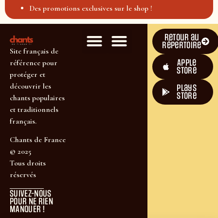
Des promotions exclusives sur le shop !
Retour au
répertoire
Site français de
Apple
référence pour
Store
protéger et
découvrir les
plays
store
chants populaires
et traditionnels
français.
Chants de France
© 2025
Tous droits
réservés
SUIVEZ-NOUS
POUR NE RIEN
MANQUER !