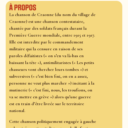
À propos
La chanson de Craonne (du nom du village de
Craonne) est une chanson contestataire,
chantée par des soldats français durant la
Première Guerre mondiale, entre 1915 et 1917.
Elle est interdite par le commandement
militaire qui la censure en raison de ses
paroles défaitistes (« on s’en va là-bas en
baissant la tête »), antimilitaristes (« Les petits
chasseurs vont chercher leurs tombes ») et
subversives (« c’est bien fini, on en a assez,
personne ne veut plus marcher ») incitant à la
mutinerie (« c’est fini, nous, les troufions, on
va se mettre en grève ») alors qu’une guerre
est en train d’être livrée sur le territoire
national.
Cette chanson politiquement engagée à gauche