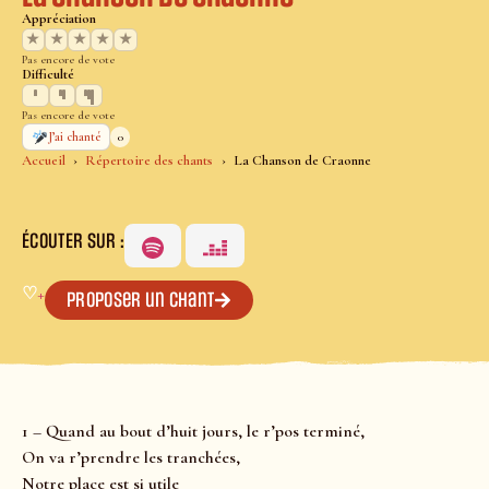
Appréciation
★
★
★
★
★
Pas encore de vote
Difficulté
Pas encore de vote
0
J’ai chanté
Accueil
Répertoire des chants
La Chanson de Craonne
ÉCOUTER SUR :
♡
+
Proposer un chant
1 – Quand au bout d’huit jours, le r’pos terminé,
On va r’prendre les tranchées,
Notre place est si utile