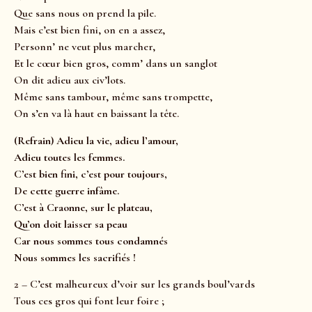
Que sans nous on prend la pile.
Mais c’est bien fini, on en a assez,
Personn’ ne veut plus marcher,
Et le cœur bien gros, comm’ dans un sanglot
On dit adieu aux civ’lots.
Même sans tambour, même sans trompette,
On s’en va là haut en baissant la tête.
(Refrain) Adieu la vie, adieu l’amour,
Adieu toutes les femmes.
C’est bien fini, c’est pour toujours,
De cette guerre infâme.
C’est à Craonne, sur le plateau,
Qu’on doit laisser sa peau
Car nous sommes tous condamnés
Nous sommes les sacrifiés !
2 – C’est malheureux d’voir sur les grands boul’vards
Tous ces gros qui font leur foire ;