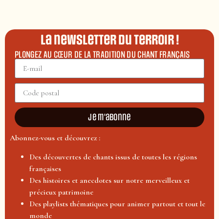
La newsletter du terroir !
PLONGEZ AU CŒUR DE LA TRADITION DU CHANT FRANÇAIS
Je m'abonne
Abonnez-vous et découvrez :
Des découvertes de chants issus de toutes les régions
françaises
Des histoires et anecdotes sur notre merveilleux et
précieux patrimoine
Des playlists thématiques pour animer partout et tout le
monde