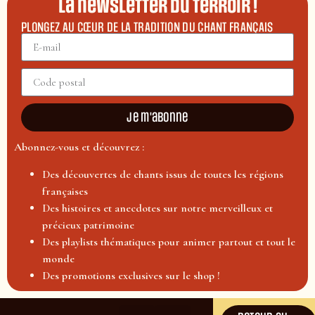
La newsletter du terroir !
PLONGEZ AU CŒUR DE LA TRADITION DU CHANT FRANÇAIS
Je m'abonne
Abonnez-vous et découvrez :
Des découvertes de chants issus de toutes les régions
françaises
Des histoires et anecdotes sur notre merveilleux et
précieux patrimoine
Des playlists thématiques pour animer partout et tout le
monde
Des promotions exclusives sur le shop !