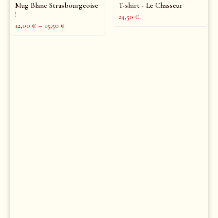
Mug Blanc Strasbourgeoise
T-shirt - Le Chasseur
!
24,50
€
12,00
€
–
15,50
€