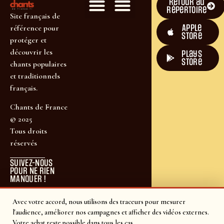
Retour au
répertoire
Site français de
Apple
référence pour
Store
protéger et
découvrir les
plays
store
chants populaires
et traditionnels
français.
Chants de France
© 2025
Tous droits
réservés
SUIVEZ-NOUS
POUR NE RIEN
MANQUER !
Avec votre accord, nous utilisons des traceurs pour mesurer
l'audience, améliorer nos campagnes et afficher des vidéos externes.
Votre achat reste possible dans tous les cas.