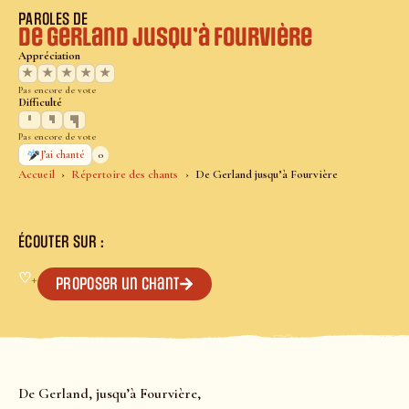
PAROLES DE
De Gerland jusqu’à Fourvière
Appréciation
★
★
★
★
★
Pas encore de vote
Difficulté
Pas encore de vote
0
J’ai chanté
Accueil
Répertoire des chants
De Gerland jusqu’à Fourvière
ÉCOUTER SUR :
♡
+
Proposer un chant
De Gerland, jusqu’à Fourvière,