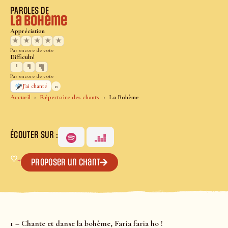
PAROLES DE
La Bohème
Appréciation
★
★
★
★
★
Pas encore de vote
Difficulté
Pas encore de vote
0
J’ai chanté
Accueil
Répertoire des chants
La Bohème
ÉCOUTER SUR :
♡
+
Proposer un chant
1 – Chante et danse la bohème, Faria faria ho !