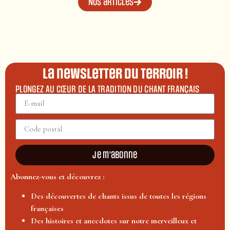
Nos articles
La newsletter du terroir !
PLONGEZ AU CŒUR DE LA TRADITION DU CHANT FRANÇAIS
Je m'abonne
Abonnez-vous et découvrez :
Des découvertes de chants issus de toutes les régions
françaises
Des histoires et anecdotes sur notre merveilleux et