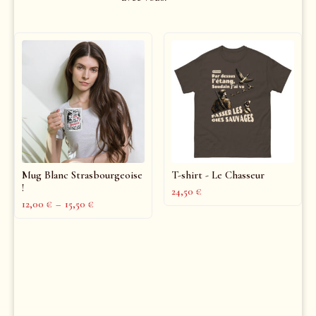
Mug Blanc Strasbourgeoise
T-shirt - Le Chasseur
!
24,50
€
12,00
€
–
15,50
€