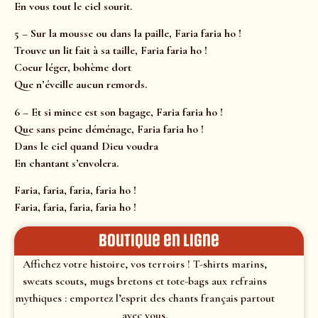
En vous tout le ciel sourit.
5 – Sur la mousse ou dans la paille, Faria faria ho !
Trouve un lit fait à sa taille, Faria faria ho !
Coeur léger, bohème dort
Que n’éveille aucun remords.
6 – Et si mince est son bagage, Faria faria ho !
Que sans peine déménage, Faria faria ho !
Dans le ciel quand Dieu voudra
En chantant s’envolera.
Faria, faria, faria, faria ho !
Faria, faria, faria, faria ho !
Boutique en ligne
Affichez votre histoire, vos terroirs ! T-shirts marins,
sweats scouts, mugs bretons et tote-bags aux refrains
mythiques : emportez l’esprit des chants français partout
avec vous.