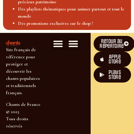
précieux patrimoine
Des playlists thématiques pour animer partout et tout le
monde
Des promotions exclusives sur le shop !
Retour au
répertoire
Site français de
Apple
référence pour
Store
protéger et
découvrir les
plays
store
chants populaires
et traditionnels
français.
Chants de France
© 2025
Tous droits
réservés