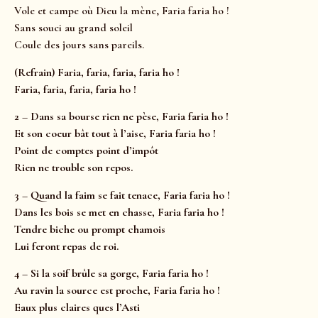
Vole et campe où Dieu la mène, Faria faria ho !
Sans souci au grand soleil
Coule des jours sans pareils.
(Refrain) Faria, faria, faria, faria ho !
Faria, faria, faria, faria ho !
2 – Dans sa bourse rien ne pèse, Faria faria ho !
Et son coeur bât tout à l’aise, Faria faria ho !
Point de comptes point d’impôt
Rien ne trouble son repos.
3 – Quand la faim se fait tenace, Faria faria ho !
Dans les bois se met en chasse, Faria faria ho !
Tendre biche ou prompt chamois
Lui feront repas de roi.
4 – Si la soif brûle sa gorge, Faria faria ho !
Au ravin la source est proche, Faria faria ho !
Eaux plus claires ques l’Asti