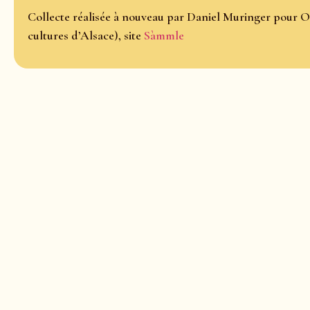
Collecte réalisée à nouveau par Daniel Muringer pour O
cultures d’Alsace), site
Sàmmle