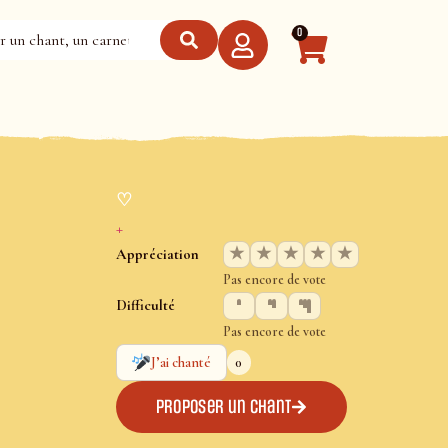
0
♡
+
★
★
★
★
★
Appréciation
Pas encore de vote
Difficulté
Pas encore de vote
0
J’ai chanté
Proposer un chant