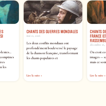
ES
CHANTS DES GUERRES MONDIALES
CHANTS DE
SI
FRANCE (ET
mai 21, 2026
RASSEMBL
Les deux conflits mondiaux ont
décembre 16, 
profondément bouleversé le paysage
olentes…
On croit co
de la chanson française, transformant
 comptines
images — sa
les chants populaires et
ires
mais ce sont
n les
Lire la suite »
Lire la suite »