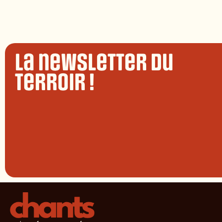
La newsletter du
terroir !