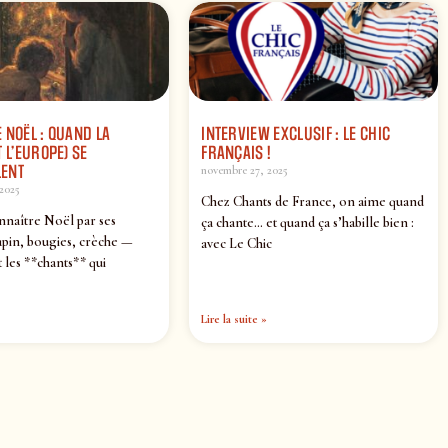
 NOËL : QUAND LA
INTERVIEW EXCLUSIF : LE CHIC
 L’EUROPE) SE
FRANÇAIS !
ENT
novembre 27, 2025
2025
Chez Chants de France, on aime quand
nnaître Noël par ses
ça chante… et quand ça s’habille bien :
pin, bougies, crèche —
avec Le Chic
 les **chants** qui
Lire la suite »