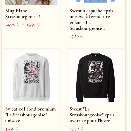
Mug Blanc
Sweat à capuche épais
Strasbourgeoise !
unisexe à fermeture
éclair « La
12,00
€
–
15,50
€
Strasbourgeoise »
47,50
€
Sweat col rond premium
Sweat "La
"La Strasbourgeoise"
Strasbourgeoise" épais
unisexe
oversize pour l'hiver
47,50
€
47,50
€