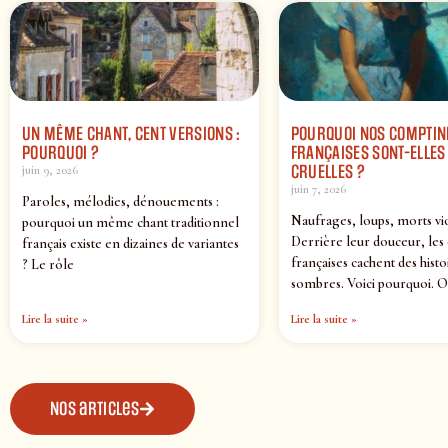
UN MÊME CHANT, CENT VERSIONS :
POURQUOI NOS COMPTIN
POURQUOI ?
FRANÇAISES SONT-ELLES 
CRUELLES ?
juin 9, 2026
juin 7, 2026
Paroles, mélodies, dénouements :
Naufrages, loups, morts vi
pourquoi un même chant traditionnel
Derrière leur douceur, les
français existe en dizaines de variantes
françaises cachent des histo
? Le rôle
sombres. Voici pourquoi. O
Lire la suite »
Lire la suite »
Nos articles