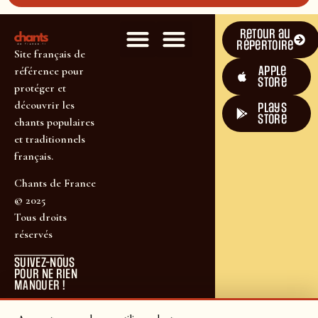
Retour au
répertoire
Site français de
Apple
référence pour
Store
protéger et
découvrir les
plays
store
chants populaires
et traditionnels
français.
Chants de France
© 2025
Tous droits
réservés
SUIVEZ-NOUS
POUR NE RIEN
MANQUER !