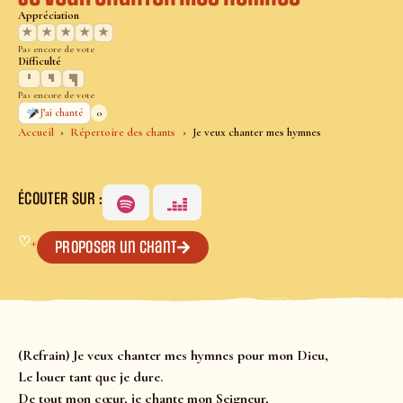
Appréciation
★
★
★
★
★
Pas encore de vote
Difficulté
Pas encore de vote
0
J’ai chanté
Accueil
Répertoire des chants
Je veux chanter mes hymnes
ÉCOUTER SUR :
♡
+
Proposer un chant
(Refrain) Je veux chanter mes hymnes pour mon Dieu,
Le louer tant que je dure.
De tout mon cœur, je chante mon Seigneur,