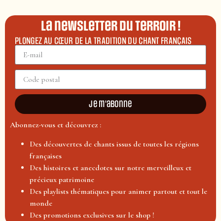
La newsletter du terroir !
PLONGEZ AU CŒUR DE LA TRADITION DU CHANT FRANÇAIS
Je m'abonne
Abonnez-vous et découvrez :
Des découvertes de chants issus de toutes les régions
françaises
Des histoires et anecdotes sur notre merveilleux et
précieux patrimoine
Des playlists thématiques pour animer partout et tout le
monde
Des promotions exclusives sur le shop !