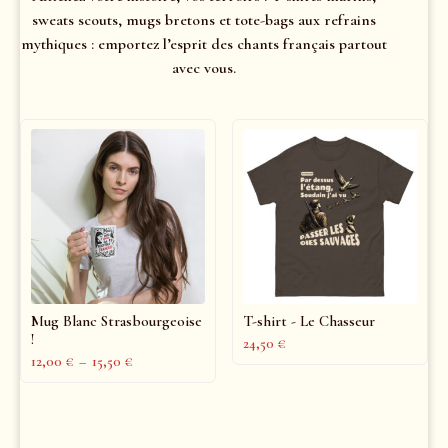
sweats scouts, mugs bretons et tote-bags aux refrains
mythiques : emportez l’esprit des chants français partout
avec vous.
Mug Blanc Strasbourgeoise
T-shirt - Le Chasseur
!
24,50
€
12,00
€
–
15,50
€