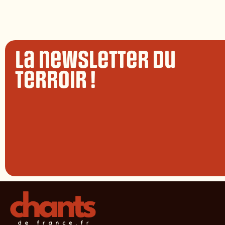
La newsletter du
terroir !