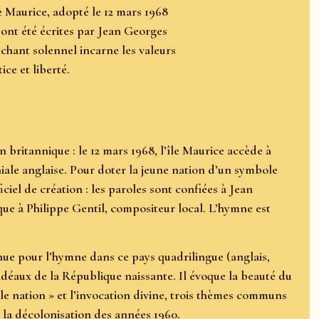
 Maurice, adopté le 12 mars 1968
s ont été écrites par Jean Georges
chant solennel incarne les valeurs
ice et liberté.
 britannique : le 12 mars 1968, l’île Maurice accède à
iale anglaise. Pour doter la jeune nation d’un symbole
iciel de création : les paroles sont confiées à Jean
que à Philippe Gentil, compositeur local. L’hymne est
enue pour l’hymne dans ce pays quadrilingue (anglais,
 idéaux de la République naissante. Il évoque la beauté du
e nation » et l’invocation divine, trois thèmes communs
la décolonisation des années 1960.