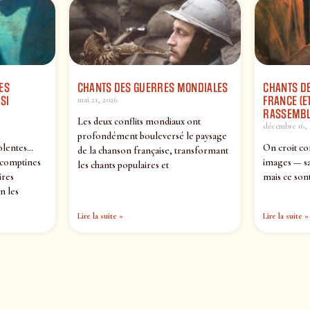
ES
CHANTS DES GUERRES MONDIALES
CHANTS DE
SI
FRANCE (ET
mai 21, 2026
RASSEMBL
Les deux conflits mondiaux ont
décembre 16, 
profondément bouleversé le paysage
olentes…
On croit co
de la chanson française, transformant
 comptines
images — sa
les chants populaires et
ires
mais ce sont
n les
Lire la suite »
Lire la suite »