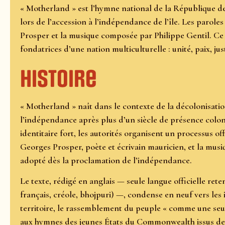
« Motherland » est l’hymne national de la République de
lors de l’accession à l’indépendance de l’île. Les parole
Prosper et la musique composée par Philippe Gentil. Ce 
fondatrices d’une nation multiculturelle : unité, paix, just
Histoire
« Motherland » naît dans le contexte de la décolonisation
l’indépendance après plus d’un siècle de présence colon
identitaire fort, les autorités organisent un processus off
Georges Prosper, poète et écrivain mauricien, et la musi
adopté dès la proclamation de l’indépendance.
Le texte, rédigé en anglais — seule langue officielle ret
français, créole, bhojpuri) —, condense en neuf vers les
territoire, le rassemblement du peuple « comme une seul
aux hymnes des jeunes États du Commonwealth issus de 