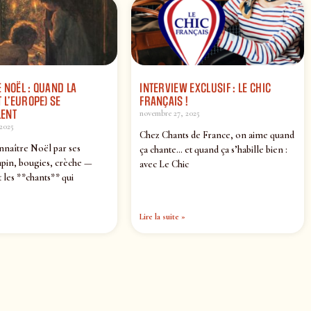
 NOËL : QUAND LA
INTERVIEW EXCLUSIF : LE CHIC
 L’EUROPE) SE
FRANÇAIS !
ENT
novembre 27, 2025
2025
Chez Chants de France, on aime quand
nnaître Noël par ses
ça chante… et quand ça s’habille bien :
pin, bougies, crèche —
avec Le Chic
 les **chants** qui
Lire la suite »