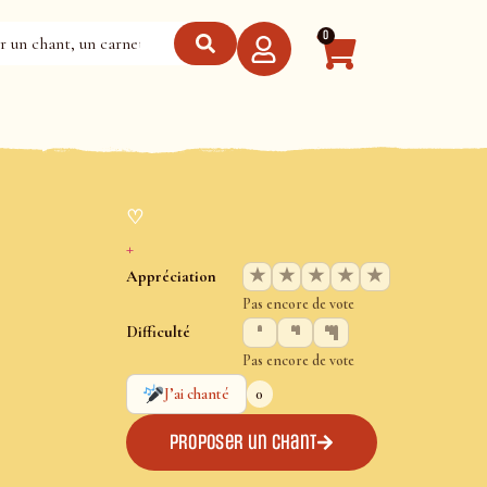
0
♡
+
★
★
★
★
★
Appréciation
Pas encore de vote
Difficulté
Pas encore de vote
0
J’ai chanté
Proposer un chant