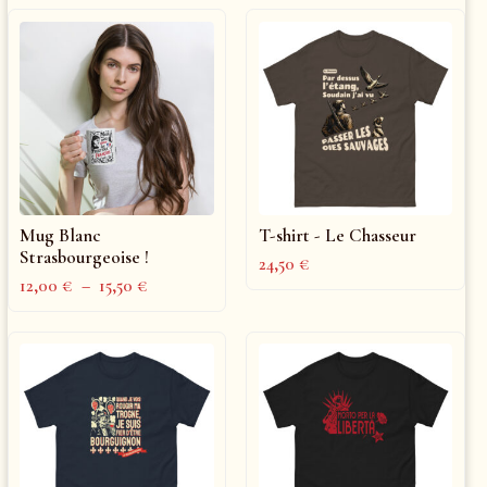
Mug Blanc
T-shirt - Le Chasseur
Strasbourgeoise !
24,50
€
12,00
€
–
15,50
€