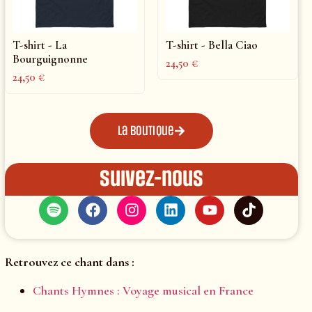
T-shirt - La
T-shirt - Bella Ciao
Bourguignonne
24,50
€
24,50
€
La boutique
Suivez-nous
Retrouvez ce chant dans :
Chants Hymnes : Voyage musical en France