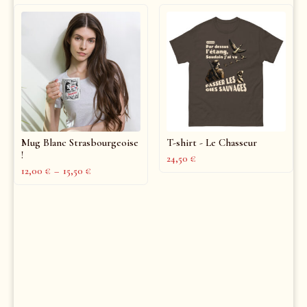
Mug Blanc Strasbourgeoise
T-shirt - Le Chasseur
!
24,50
€
12,00
€
–
15,50
€