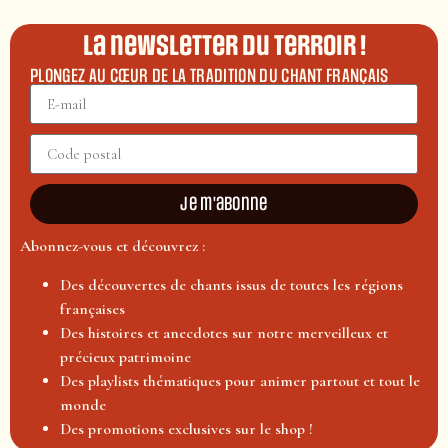
La newsletter du terroir !
PLONGEZ AU CŒUR DE LA TRADITION DU CHANT FRANÇAIS
Je m'abonne
Abonnez-vous et découvrez :
Des découvertes de chants issus de toutes les régions
françaises
Des histoires et anecdotes sur notre merveilleux et
précieux patrimoine
Des playlists thématiques pour animer partout et tout le
monde
Des promotions exclusives sur le shop !