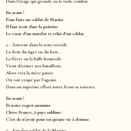
Dans l’orage qui gronde ou le rude combat.
En avant !
Pour faire un soldat de Marine
Il faut avoir dans la poitrine
Le cœur d’un matelot et celui d’un soldat.
2 – Souvent dans la zone torride
La dent du tigre ou du lion,
La fièvre ou la balle homicide
Vient décimer nos bataillons.
Alors vers la mère patrie
On voit crispé par l’agonie
Dans un suprême effort notre front se tourner.
En avant !
Et notre regret unanime
Chère France, ô pays sublime
C’est de n’avoir pour toi qu’une vie à donner.
3 – Sois fier soldat de la Marine