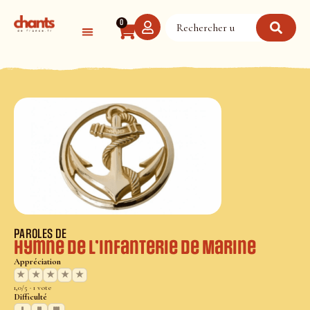
Panneau de gestion des cookies
0
PAROLES DE
Hymne de l’Infanterie de Marine
Appréciation
★
★
★
★
★
1,0/5 · 1 vote
Difficulté