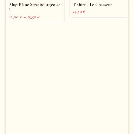
Mug Blanc Strasbourgeoise
T-shirt - Le Chasseur
!
24,50
€
12,00
€
–
15,50
€