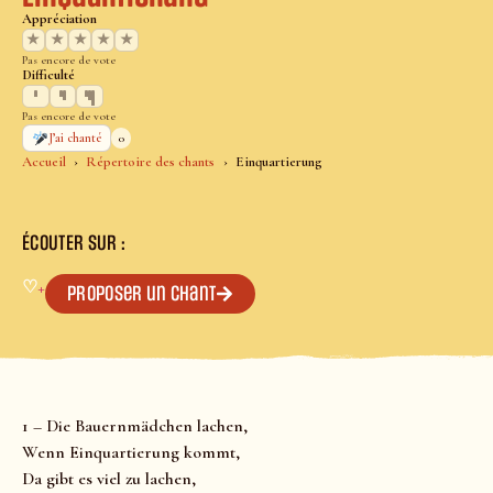
Appréciation
★
★
★
★
★
Pas encore de vote
Difficulté
Pas encore de vote
0
J’ai chanté
Accueil
Répertoire des chants
Einquartierung
ÉCOUTER SUR :
♡
+
Proposer un chant
1 – Die Bauernmädchen lachen,
Wenn Einquartierung kommt,
Da gibt es viel zu lachen,