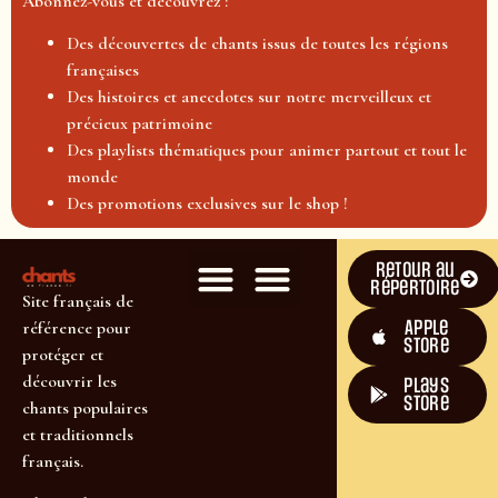
Abonnez-vous et découvrez :
Des découvertes de chants issus de toutes les régions
françaises
Des histoires et anecdotes sur notre merveilleux et
précieux patrimoine
Des playlists thématiques pour animer partout et tout le
monde
Des promotions exclusives sur le shop !
Retour au
répertoire
Site français de
Apple
référence pour
Store
protéger et
découvrir les
plays
store
chants populaires
et traditionnels
français.