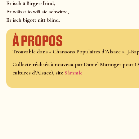
Er isch ä Birgersfrind,
Er wäisst io wiä sie schwitze,
Er isch bigott nitt blind.
À propos
Trouvable dans « Chansons Populaires d’Alsace », J-Bapt
Collecte réalisée à nouveau par Daniel Muringer pour O
cultures d’Alsace), site
Sàmmle