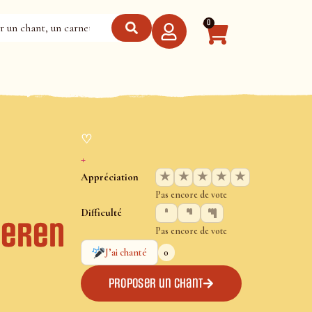
0
♡
+
★
★
★
★
★
Appréciation
Pas encore de vote
Difficulté
ieren
Pas encore de vote
0
J’ai chanté
Proposer un chant