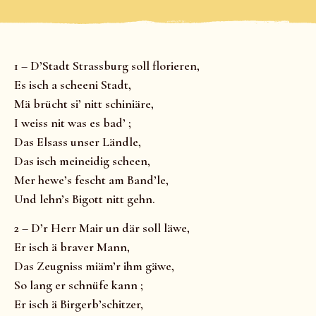
1 – D’Stadt Strassburg soll florieren,
Es isch a scheeni Stadt,
Mä brücht si’ nitt schiniäre,
I weiss nit was es bad’ ;
Das Elsass unser Ländle,
Das isch meineidig scheen,
Mer hewe’s fescht am Band’le,
Und lehn’s Bigott nitt gehn.
2 – D’r Herr Mair un där soll läwe,
Er isch ä braver Mann,
Das Zeugniss miäm’r ihm gäwe,
So lang er schnüfe kann ;
Er isch ä Birgerb’schitzer,