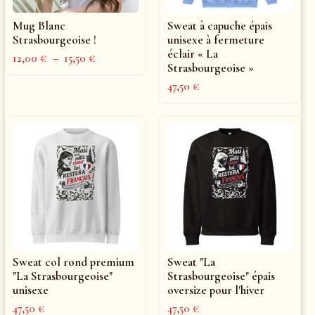
Mug Blanc
Sweat à capuche épais
Strasbourgeoise !
unisexe à fermeture
éclair « La
12,00
€
–
15,50
€
Strasbourgeoise »
47,50
€
Sweat col rond premium
Sweat "La
"La Strasbourgeoise"
Strasbourgeoise" épais
unisexe
oversize pour l'hiver
47,50
€
47,50
€