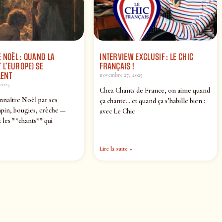
 NOËL : QUAND LA
INTERVIEW EXCLUSIF : LE CHIC
 L’EUROPE) SE
FRANÇAIS !
ENT
novembre 27, 2025
2025
Chez Chants de France, on aime quand
nnaître Noël par ses
ça chante… et quand ça s’habille bien :
pin, bougies, crèche —
avec Le Chic
 les **chants** qui
Lire la suite »