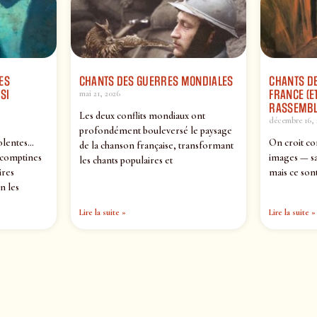
ES
CHANTS DES GUERRES MONDIALES
CHANTS DE
SI
FRANCE (ET
mai 21, 2026
RASSEMBL
Les deux conflits mondiaux ont
décembre 16, 
profondément bouleversé le paysage
olentes…
On croit co
de la chanson française, transformant
 comptines
images — sa
les chants populaires et
ires
mais ce sont
n les
Lire la suite »
Lire la suite »