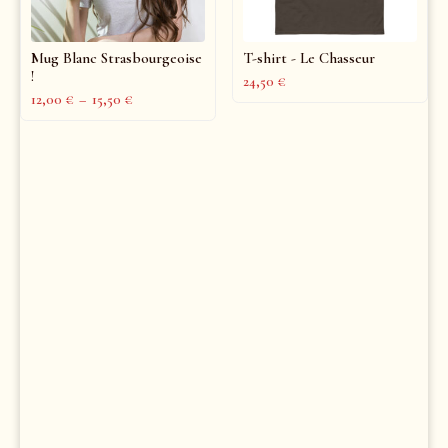
Mug Blanc Strasbourgeoise
T-shirt - Le Chasseur
!
24,50
€
12,00
€
–
15,50
€