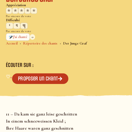
Appréciation
★
★
★
★
★
Pas encore de vote
Difficulté
Pas encore de vote
0
J’ai chanté
Accueil
Répertoire des chants
Der Junge Graf
ÉCOUTER SUR :
♡
+
Proposer un chant
11 – Da kam sie ganz leise geschritten
In einem schneeweissen Kleid ;
Ihre Haare waren ganz geschnitten