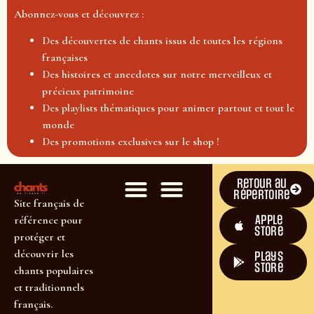
Abonnez-vous et découvrez :
Des découvertes de chants issus de toutes les régions
françaises
Des histoires et anecdotes sur notre merveilleux et
précieux patrimoine
Des playlists thématiques pour animer partout et tout le
monde
Des promotions exclusives sur le shop !
Retour au
répertoire
Site français de
Apple
référence pour
Store
protéger et
découvrir les
plays
store
chants populaires
et traditionnels
français.