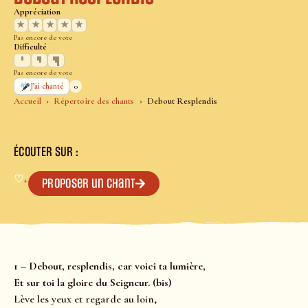
Appréciation
★
★
★
★
★
Pas encore de vote
Difficulté
Pas encore de vote
0
J’ai chanté
Accueil
Répertoire des chants
Debout Resplendis
ÉCOUTER SUR :
♡
+
Proposer un chant
1 – Debout, resplendis, car voici ta lumière,
Et sur toi la gloire du Seigneur. (bis)
Lève les yeux et regarde au loin,