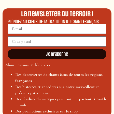
La newsletter du terroir !
PLONGEZ AU CŒUR DE LA TRADITION DU CHANT FRANÇAIS
Je m'abonne
Abonnez-vous et découvrez :
Des découvertes de chants issus de toutes les régions
françaises
Des histoires et anecdotes sur notre merveilleux et
précieux patrimoine
Des playlists thématiques pour animer partout et tout le
monde
Des promotions exclusives sur le shop !