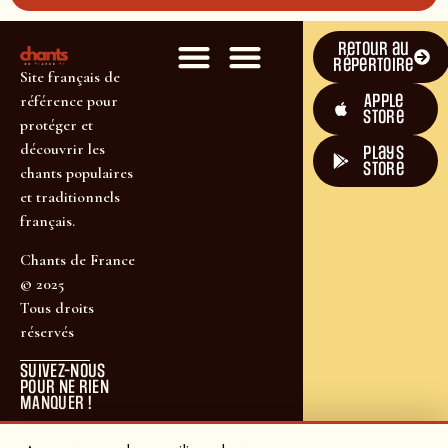
Retour au
répertoire
Site français de
Apple
référence pour
Store
protéger et
découvrir les
plays
store
chants populaires
et traditionnels
français.
Chants de France
© 2025
Tous droits
réservés
SUIVEZ-NOUS
POUR NE RIEN
MANQUER !