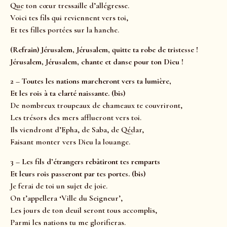
Que ton cœur tressaille d’allégresse.
Voici tes fils qui reviennent vers toi,
Et tes filles portées sur la hanche.
(Refrain) Jérusalem, Jérusalem, quitte ta robe de tristesse !
Jérusalem, Jérusalem, chante et danse pour ton Dieu !
2 – Toutes les nations marcheront vers ta lumière,
Et les rois à ta clarté naissante. (bis)
De nombreux troupeaux de chameaux te couvriront,
Les trésors des mers afflueront vers toi.
Ils viendront d’Epha, de Saba, de Qédar,
Faisant monter vers Dieu la louange.
3 – Les fils d’étrangers rebâtiront tes remparts
Et leurs rois passeront par tes portes. (bis)
Je ferai de toi un sujet de joie.
On t’appellera ‘Ville du Seigneur’,
Les jours de ton deuil seront tous accomplis,
Parmi les nations tu me glorifieras.