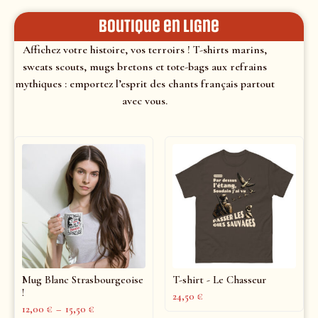
Boutique en ligne
Affichez votre histoire, vos terroirs ! T-shirts marins,
sweats scouts, mugs bretons et tote-bags aux refrains
mythiques : emportez l’esprit des chants français partout
avec vous.
Mug Blanc Strasbourgeoise
T-shirt - Le Chasseur
!
24,50
€
12,00
€
–
15,50
€