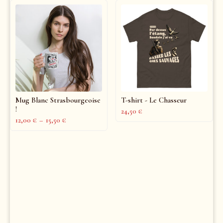
Mug Blanc Strasbourgeoise
T-shirt - Le Chasseur
!
24,50
€
12,00
€
–
15,50
€