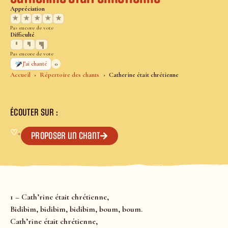
Appréciation
★
★
★
★
★
Pas encore de vote
Difficulté
Pas encore de vote
0
J’ai chanté
Accueil
Répertoire des chants
Catherine était chrétienne
ÉCOUTER SUR :
♡
+
Proposer un chant
1 – Cath’rine était chrétienne,
Bidibim, bidibim, bidibim, boum, boum.
Cath’rine était chrétienne,