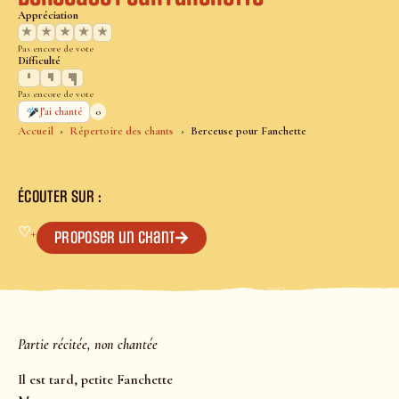
Appréciation
★
★
★
★
★
Pas encore de vote
Difficulté
Pas encore de vote
0
J’ai chanté
Accueil
Répertoire des chants
Berceuse pour Fanchette
ÉCOUTER SUR :
♡
+
Proposer un chant
Partie récitée, non chantée
Il est tard, petite Fanchette