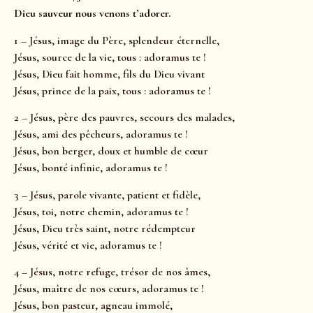
Dieu sauveur nous venons t’adorer.
1 – Jésus, image du Père, splendeur éternelle,
Jésus, source de la vie, tous : adoramus te !
Jésus, Dieu fait homme, fils du Dieu vivant
Jésus, prince de la paix, tous : adoramus te !
2 – Jésus, père des pauvres, secours des malades,
Jésus, ami des pêcheurs, adoramus te !
Jésus, bon berger, doux et humble de cœur
Jésus, bonté infinie, adoramus te !
3 – Jésus, parole vivante, patient et fidèle,
Jésus, toi, notre chemin, adoramus te !
Jésus, Dieu très saint, notre rédempteur
Jésus, vérité et vie, adoramus te !
4 – Jésus, notre refuge, trésor de nos âmes,
Jésus, maître de nos cœurs, adoramus te !
Jésus, bon pasteur, agneau immolé,