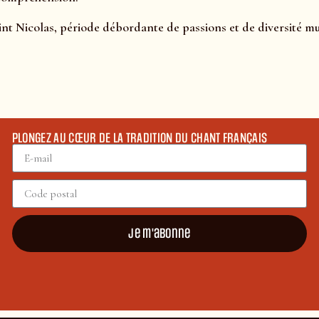
int Nicolas, période débordante de passions et de diversité mus
PLONGEZ AU CŒUR DE LA TRADITION DU CHANT FRANÇAIS
Je m'abonne