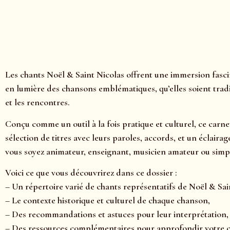
Les chants Noël & Saint Nicolas offrent une immersion fasci
en lumière des chansons emblématiques, qu’elles soient tradi
et les rencontres.
Conçu comme un outil à la fois pratique et culturel, ce carne
sélection de titres avec leurs paroles, accords, et un éclai
vous soyez animateur, enseignant, musicien amateur ou simpl
Voici ce que vous découvrirez dans ce dossier :
– Un répertoire varié de chants représentatifs de Noël & Sai
– Le contexte historique et culturel de chaque chanson,
– Des recommandations et astuces pour leur interprétation,
– Des ressources complémentaires pour approfondir votre