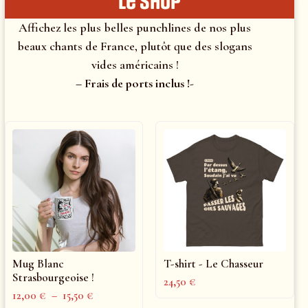
le shop
Affichez les plus belles punchlines de nos plus
beaux chants de France, plutôt que des slogans
vides américains !
– Frais de ports inclus !-
Mug Blanc
T-shirt - Le Chasseur
Strasbourgeoise !
24,50
€
12,00
€
–
15,50
€