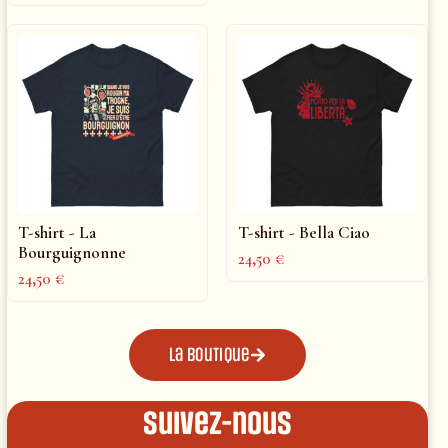
T-shirt - La
T-shirt - Bella Ciao
Bourguignonne
24,50
€
24,50
€
La boutique
Suivez-nous