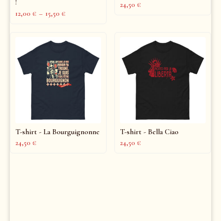
!
24,50
€
12,00
€
–
15,50
€
T-shirt - La Bourguignonne
T-shirt - Bella Ciao
24,50
€
24,50
€