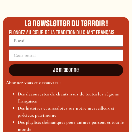
La newsletter du terroir !
PLONGEZ AU CŒUR DE LA TRADITION DU CHANT FRANÇAIS
Je m'abonne
Abonnez-vous et découvrez :
Des découvertes de chants issus de toutes les régions
françaises
Des histoires et anecdotes sur notre merveilleux et
précieux patrimoine
Des playlists thématiques pour animer partout et tout le
monde