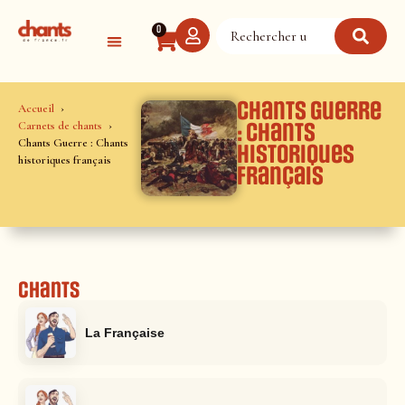
Panneau de gestion des cookies
0
Chants Guerre
Accueil
Carnets de chants
: Chants
Chants Guerre : Chants
historiques
historiques français
français
Chants
La Française