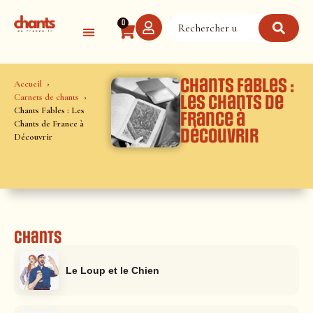
Panneau de gestion des cookies
0
Chants Fables :
Accueil
Carnets de chants
Les Chants de
Chants Fables : Les
France à
Chants de France à
Découvrir
Découvrir
Chants
Le Loup et le Chien