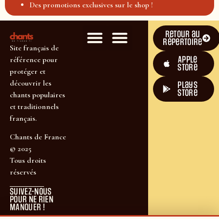
Des promotions exclusives sur le shop !
Retour au
répertoire
Site français de
Apple
référence pour
Store
protéger et
découvrir les
plays
store
chants populaires
et traditionnels
français.
Chants de France
© 2025
Tous droits
réservés
SUIVEZ-NOUS
POUR NE RIEN
MANQUER !