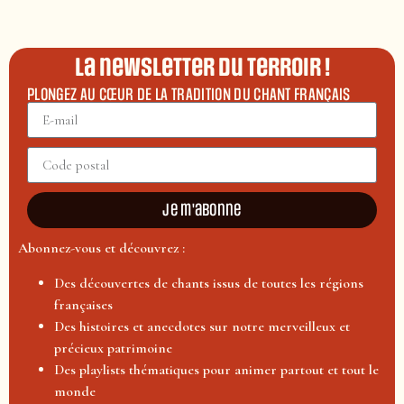
La newsletter du terroir !
PLONGEZ AU CŒUR DE LA TRADITION DU CHANT FRANÇAIS
Je m'abonne
Abonnez-vous et découvrez :
Des découvertes de chants issus de toutes les régions
françaises
Des histoires et anecdotes sur notre merveilleux et
précieux patrimoine
Des playlists thématiques pour animer partout et tout le
monde