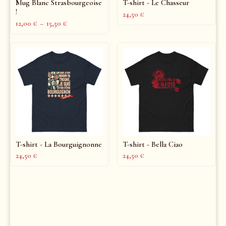
Mug Blanc Strasbourgeoise
T-shirt - Le Chasseur
!
24,50
€
12,00
€
–
15,50
€
T-shirt - La Bourguignonne
T-shirt - Bella Ciao
24,50
€
24,50
€