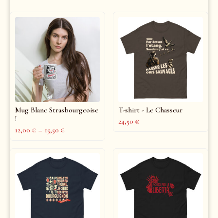
Mug Blanc Strasbourgeoise
T-shirt - Le Chasseur
!
24,50
€
12,00
€
–
15,50
€