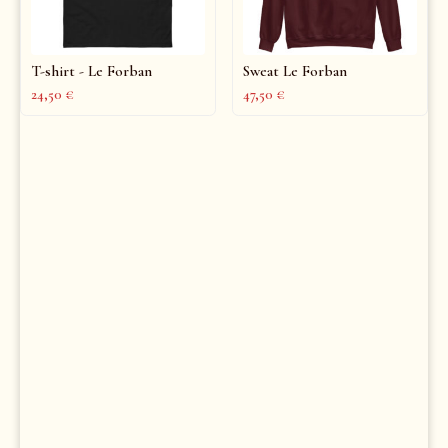
T-shirt - Le Forban
Sweat Le Forban
24,50
€
47,50
€