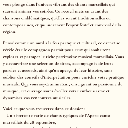
vous plonge dans l’univers vibrant des chants marseillais qui
sauront animer vos soirées. Ce recueil mets en avant des
chansons emblématiques, qu’elles soient traditionnelles ou
contemporaines, et qui incarnent l’esprit festif et convivial de la
région.
Pensé comme un outil à la fois pratique et culturel, ce carnet se
révèle être le compagnon parfait pour ceux qui souhaitent
explorer et partager le riche patrimoine musical marseillais. Vous
y découvrirez une sélection de titres, accompagnés de leurs
paroles et accords, ainsi qu’un aperçu de leur histoire, sans
oublier des conseils d’interprétation pour enrichir votre pratique
musicale. Que vous soyez animateur, enseignant ou passionné de
musique, cet ouvrage saura éveiller votre enthousiasme et
dynamiser vos rencontres musicales.
Voici ce que vous trouverez dans ce dossier :
– Un répertoire varié de chants typiques de l’Apero canto
marseillais du 28 septembre,