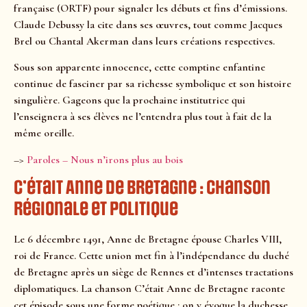
française (ORTF) pour signaler les débuts et fins d’émissions.
Claude Debussy la cite dans ses œuvres, tout comme Jacques
Brel ou Chantal Akerman dans leurs créations respectives.
Sous son apparente innocence, cette comptine enfantine
continue de fasciner par sa richesse symbolique et son histoire
singulière. Gageons que la prochaine institutrice qui
l’enseignera à ses élèves ne l’entendra plus tout à fait de la
même oreille.
–>
Paroles – Nous n’irons plus au bois
C’était Anne de Bretagne : chanson
régionale et politique
Le 6 décembre 1491, Anne de Bretagne épouse Charles VIII,
roi de France. Cette union met fin à l’indépendance du duché
de Bretagne après un siège de Rennes et d’intenses tractations
diplomatiques. La chanson C’était Anne de Bretagne raconte
cet épisode sous une forme poétique : on y évoque la duchesse