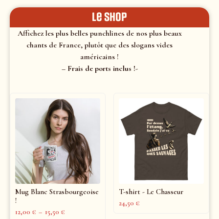
le shop
Affichez les plus belles punchlines de nos plus beaux
chants de France, plutôt que des slogans vides
américains !
– Frais de ports inclus !-
Mug Blanc Strasbourgeoise
T-shirt - Le Chasseur
!
24,50
€
12,00
€
–
15,50
€