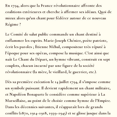
En 1794, alors que la France révolutionnaire affronte des
coalitions extérieures et cherche à affirmer ses idéaux. Quoi de
mieux alors qu’un chant pour fédérer autour de ce nouveau
Régime ?
Le Comité de salut public commande un chant destiné à
enflammer les esprits. Marie-Joseph Chénier, poète patriote,
écrit les paroles ; Étienne Méhul, compositeur très réputé à
l’époque pour ses opéras, compose la musique. C’est ainsi que
naît Le Chant du Départ, un hymne vibrant, construit en sept
couplets, chacun incarné par une figure de la société
révolutionnaire (la mère, le vieillard, le guerrier, etc.).
Dès sa première exécution le 14 juillet 1794, il s’impose comme
un symbole puissant. Il devient rapidement un chant militaire,
et Napoléon Bonaparte le considère comme supérieur à La
Marseillaise, au point de le choisir comme hymne de l’Empire.
Dans les décennies suivantes, il réapparaît lors de grands
conflits (1870, 1914–1918, 1939–1945) et se glisse jusque dans la