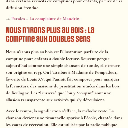
dans certains recueils de comptines pour enfants, preuve de sa
diffusion étendue.
–>
Paroles – La complainte de Mandrin
Nous n’irons plus au bois : la
comptine aux doubles sens
Nous n’irons plus au bois est l’illustration parfaite de la
comptine pour enfants à double lecture. Souvent perçue
aujourd’hui comme une simple chanson de ronde, elle trouve
son origine en 1753. On l’attribue à Madame de Pompadour,
favorite de Louis XV, qui l’aurait fait composer pour marquer
la fermeture des maisons de prostitution situées dans les bois
de Boulogne. Les “lauriers” que l’on y “coupait” sont une
allusion transparente aux activités qui s’y déroulaient.
Avec le temps, la signification s’efface, la mélodie reste. La
chanson devient une ritournelle apprise à l’école, chantée dans
les cours de récréation. Elle est utilisée par la radio publique