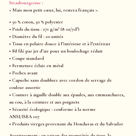
Strasbourgeoise
:
« Mais mon petit cœur, lui, restera français ».
• 50 % coton, 50 % polyester
• Poids du tissu : 271 g/m² (8 oz/yd²)
• Diamètre du fil : 20 unités
• Tissu en polaire douce à l’intérieur et à l’extérieur
• Fil filé par jet d’air pour un boulochage réduit
• Coupe standard
• Fermeture éclair en métal
• Poches avant
• Capuche sans doublure avec cordon de serrage de
couleur assortie
• Couture à aiguille double aux épaules, aux emmanchures,
au cou, à la ceinture et aux poignets
• Sécurité écologique : conforme à la norme
ANSI/ISEA 107
• Produits vierges provenant du Honduras et du Salvador
Avertissement : en raison des propriétés du tissu, la