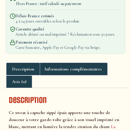
Hors France : tarif calculé au paiement.
Délais France estimés
4 à 24 jours ouvrables selon le produit.
Garantie qualité
Article abîmé ou mal imprimé ? Réclamation sous 30 jours.
Paiement sécurisé
Carte bancaire, Apple Pay et Google Pay via Stripe.
Description
Informations complémentaires
Avis (0)
Description
Ce sweat à capuche zippé épais apporte une touche de
douceur à votre garde-robe grâce à son visuel imprimé en
blanc, mettant en lumière la tendre citation du chant
La